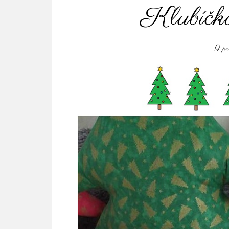
Klubíčko
9 p