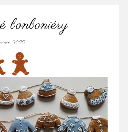
é bonboniéry
rosince, 2022