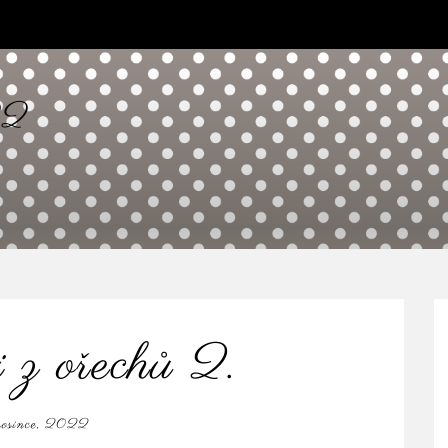
22
 z ořechů 2.
rosince, 2022