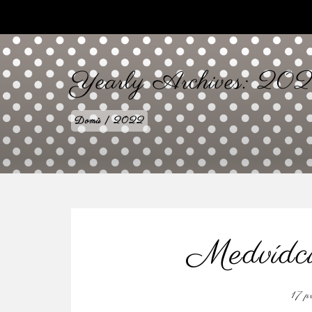
babilenka.cz
Yearly Archives:
20
Domů
|
2022
Medvídci
17 p