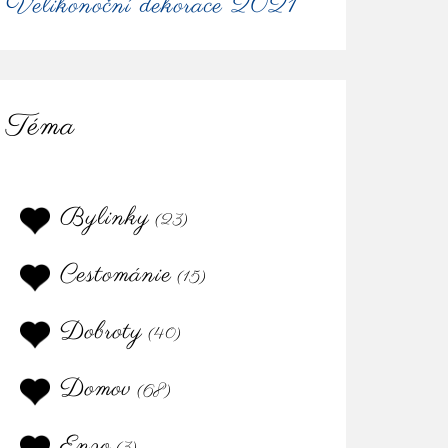
Velikonoční dekorace 2021
Téma
Bylinky
(23)
Cestománie
(15)
Dobroty
(40)
Domov
(68)
Enzo