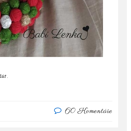
dář.
60 Komentáře