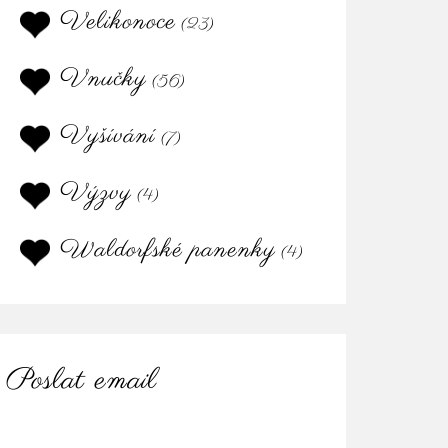
Velikonoce
(23)
Vnučky
(56)
Vyšívání
(7)
Výzvy
(4)
Waldorfské panenky
(4)
Poslat email