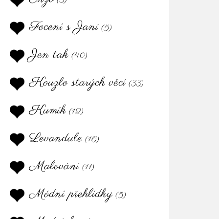
(3)
Focení s Jani
(5)
Jen tak
(40)
Kouzlo starých věcí
(33)
Kumík
(12)
Levandule
(16)
Malování
(11)
Módní přehlídky
(5)