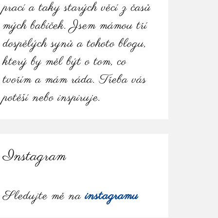
prací a taky starých věcí z časů
mých babiček. Jsem mámou tří
dospělých synů a tohoto blogu,
který by měl být o tom, co
tvořím a mám ráda. Třeba vás
potěší nebo inspiruje.
Instagram
Sledujte mě na
instagramu