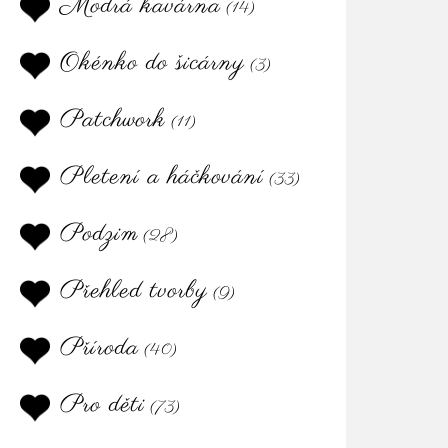
Modrá kavárna
(14)
Okénko do šicárny
(3)
Patchwork
(11)
Pletení a háčkování
(33)
Podzim
(28)
Přehled tvorby
(9)
Příroda
(40)
Pro děti
(73)