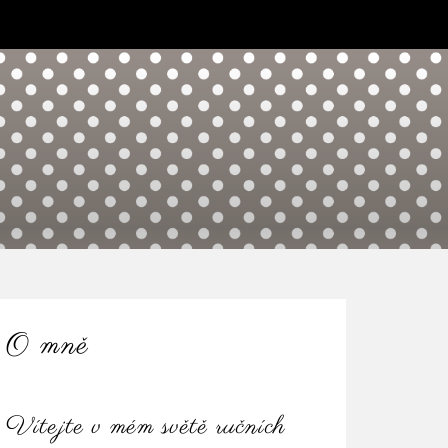
O mně
Vítejte v mém světě ručních