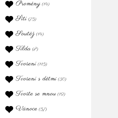
Proměny
(14)
Šití
(75)
Soutěž
(14)
Tilda
(8)
Tvoření
(115)
Tvoření s dětmi
(30)
Tvořte se mnou
(12)
Vánoce
(57)