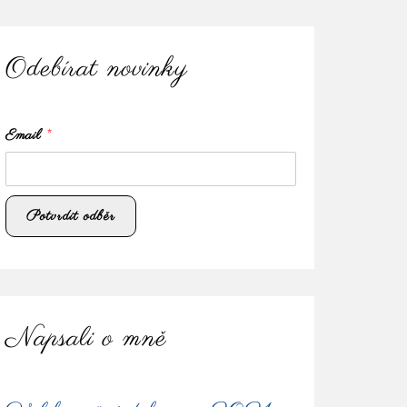
Odebírat novinky
Email
*
Napsali o mně