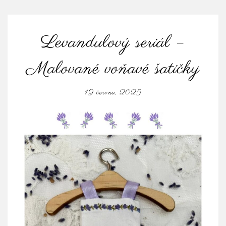
Levandulový seriál –
Malované voňavé šatičky
19 června, 2025