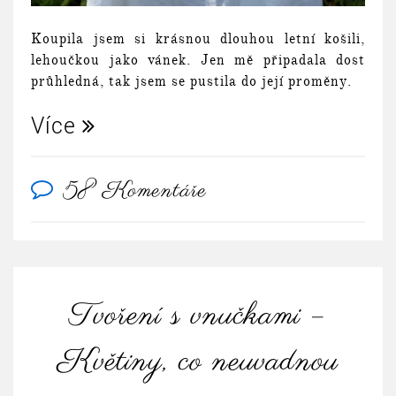
Koupila jsem si krásnou dlouhou letní košili,
lehoučkou jako vánek. Jen mě připadala dost
průhledná, tak jsem se pustila do její proměny.
Více
58 Komentáře
Tvoření s vnučkami –
Květiny, co neuvadnou