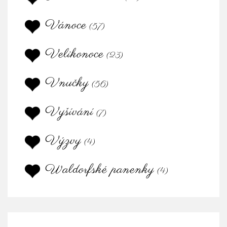
Vánoce
(57)
Velikonoce
(23)
Vnučky
(56)
Vyšívání
(7)
Výzvy
(4)
Waldorfské panenky
(4)