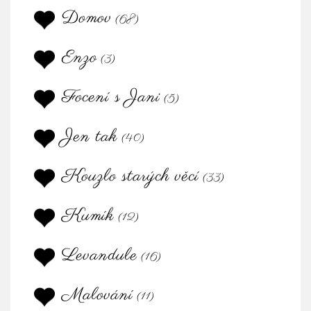
Domov
(68)
Enzo
(3)
Focení s Jani
(5)
Jen tak
(40)
Kouzlo starých věcí
(33)
Kumík
(12)
Levandule
(16)
Malování
(11)