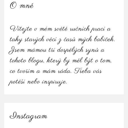
O mně
Vítejte v mém světě ručních prací a
taky starých věcí z časů mých babiček.
Jsem mámou tří dospělých synů a
tohoto blogu, který by měl být o tom,
co tvořím a mám ráda. Třeba vás
potěší nebo inspiruje.
Instagram