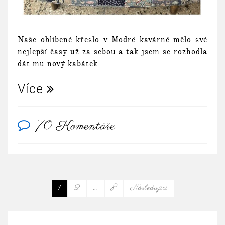
Naše oblíbené křeslo v Modré kavárně mělo své
nejlepší časy už za sebou a tak jsem se rozhodla
dát mu nový kabátek.
Více
70 Komentáře
1
2
…
8
Následující