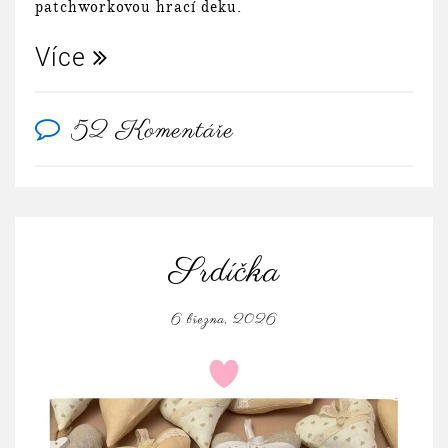
patchworkovou hrací deku.
Více
52 Komentáře
Srdíčka
6 března, 2026