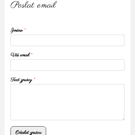
Poslat email
Jméno
*
Váš email
*
Text zprávy
*
Odeslat zprávu