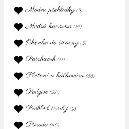
Módní přehlídky
(5)
Modrá kavárna
(14)
Okénko do šicárny
(3)
Patchwork
(11)
Pletení a háčkování
(33)
Podzim
(28)
Přehled tvorby
(9)
Příroda
(40)