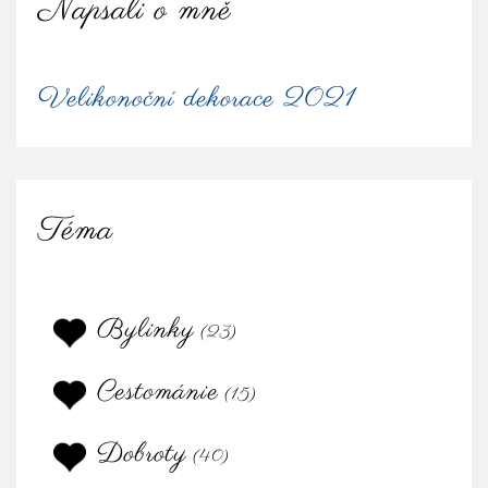
Napsali o mně
Velikonoční dekorace 2021
Téma
Bylinky
(23)
Cestománie
(15)
Dobroty
(40)