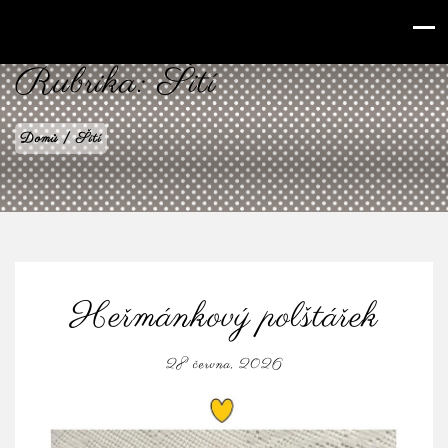
babilenka.cz
Rubrika:
Šití
Domů
|
Šití
Heřmánkový polštářek
28 června, 2026