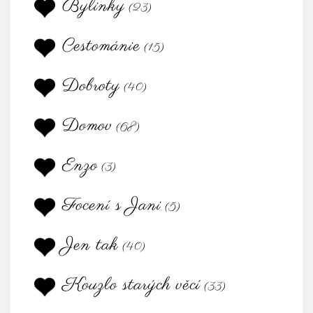
Bylinky
(23)
Cestománie
(15)
Dobroty
(40)
Domov
(68)
Enzo
(3)
Focení s Jani
(5)
Jen tak
(40)
Kouzlo starých věcí
(33)