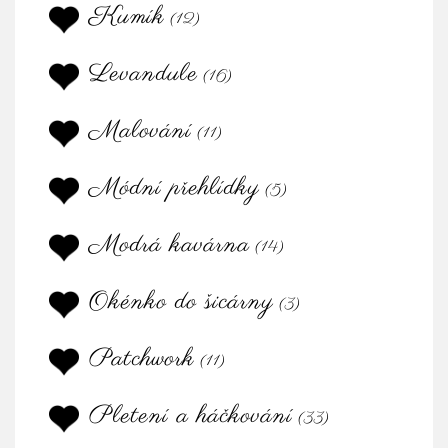
Kumík
(12)
Levandule
(16)
Malování
(11)
Módní přehlídky
(5)
Modrá kavárna
(14)
Okénko do šicárny
(3)
Patchwork
(11)
Pletení a háčkování
(33)