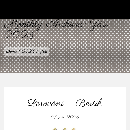
babilenka.cz
Monthly Archives:
Září
2023
Domů
|
2023
|
Září
Losování – Bertík
27 září, 2023