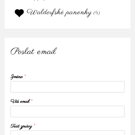
Waldorfské panenky
(4)
Poslat email
Jméno
*
Váš email
*
Text zprávy
*