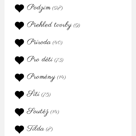
Podzim
(28)
Přehled tvorby
(9)
Příroda
(40)
Pro děti
(73)
Proměny
(14)
Šití
(75)
Soutěž
(14)
Tilda
(8)