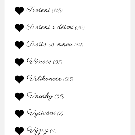
Tvoření
(115)
Tvoření s dětmi
(30)
Tvořte se mnou
(12)
Vánoce
(57)
Velikonoce
(23)
Vnučky
(56)
Vyšívání
(7)
Výzvy
(4)