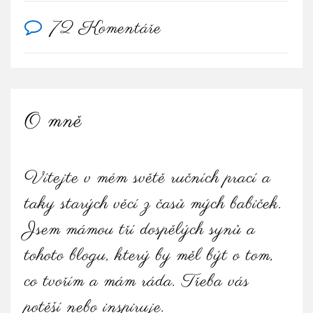
72 Komentáře
O mně
Vítejte v mém světě ručních prací a
taky starých věcí z časů mých babiček.
Jsem mámou tří dospělých synů a
tohoto blogu, který by měl být o tom,
co tvořím a mám ráda. Třeba vás
potěší nebo inspiruje.