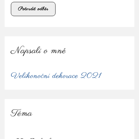
Napsali o mně
Velikonoční dekorace 2021
Téma