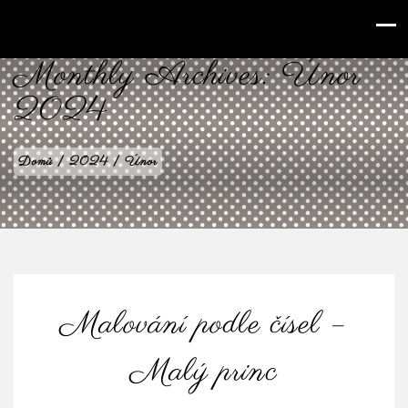
babilenka.cz
Monthly Archives:
Únor
2024
Domů
|
2024
|
Únor
Malování podle čísel –
Malý princ