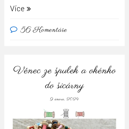
Více
56 Komentáře
Věnec ze špulek a okénko
do šicárny
9 února, 2024