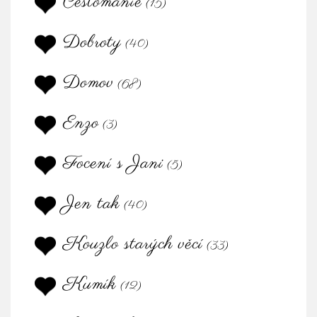
Cestománie
(15)
Dobroty
(40)
Domov
(68)
Enzo
(3)
Focení s Jani
(5)
Jen tak
(40)
Kouzlo starých věcí
(33)
Kumík
(12)