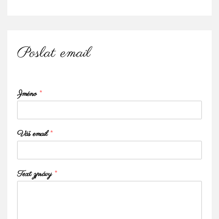
Poslat email
Jméno
*
Váš email
*
Text zprávy
*