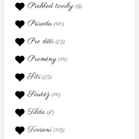
Přehled tvorby
(9)
Příroda
(40)
Pro děti
(73)
Proměny
(14)
Šití
(75)
Soutěž
(14)
Tilda
(8)
Tvoření
(115)