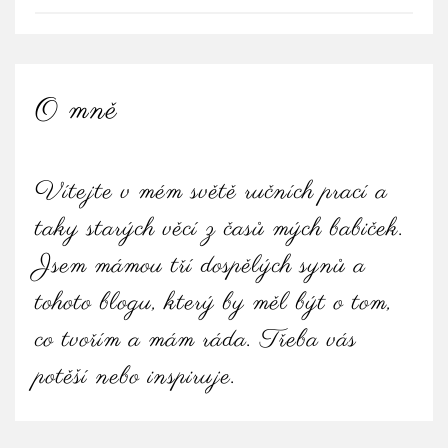
O mně
Vítejte v mém světě ručních prací a
taky starých věcí z časů mých babiček.
Jsem mámou tří dospělých synů a
tohoto blogu, který by měl být o tom,
co tvořím a mám ráda. Třeba vás
potěší nebo inspiruje.