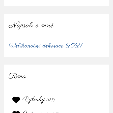
Napsali o mně
Velikonoční dekorace 2021
Téma
Bylinky
(23)