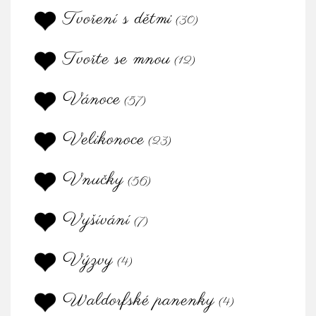
Tvoření s dětmi
(30)
Tvořte se mnou
(12)
Vánoce
(57)
Velikonoce
(23)
Vnučky
(56)
Vyšívání
(7)
Výzvy
(4)
Waldorfské panenky
(4)