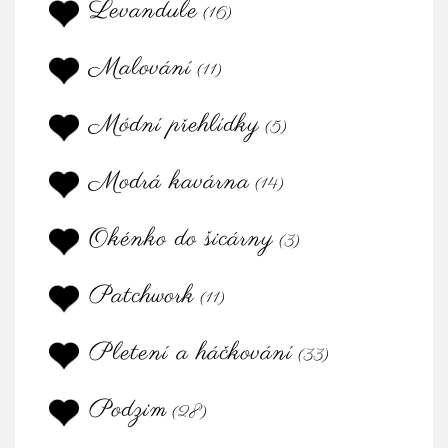
Levandule
(16)
Malování
(11)
Módní přehlídky
(5)
Modrá kavárna
(14)
Okénko do šicárny
(3)
Patchwork
(11)
Pletení a háčkování
(33)
Podzim
(28)