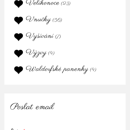
Velikonoce
(23)
Vnučky
(56)
Vyšívání
(7)
Výzvy
(4)
Waldorfské panenky
(4)
Poslat email