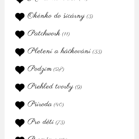
Okénko do šicárny
(3)
Patchwork
(11)
Pletení a háčkování
(33)
Podzim
(28)
Přehled tvorby
(9)
Příroda
(40)
Pro děti
(73)