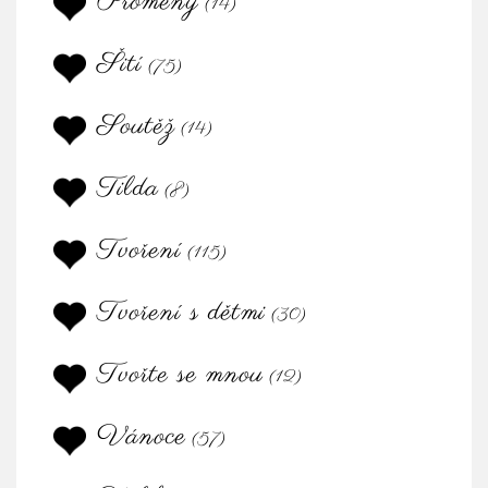
Proměny
(14)
Šití
(75)
Soutěž
(14)
Tilda
(8)
Tvoření
(115)
Tvoření s dětmi
(30)
Tvořte se mnou
(12)
Vánoce
(57)