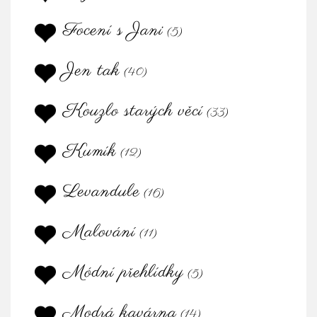
Focení s Jani
(5)
Jen tak
(40)
Kouzlo starých věcí
(33)
Kumík
(12)
Levandule
(16)
Malování
(11)
Módní přehlídky
(5)
Modrá kavárna
(14)