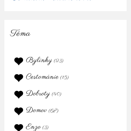
Téma
Bylinky
(23)
Cestománie
(15)
Dobroty
(40)
Domov
(68)
Enzo
(3)