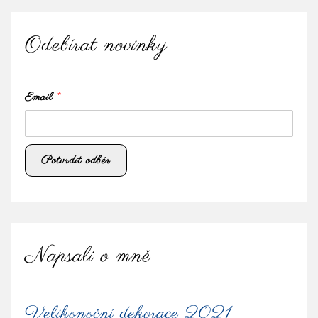
Odebírat novinky
Email
*
Napsali o mně
Velikonoční dekorace 2021