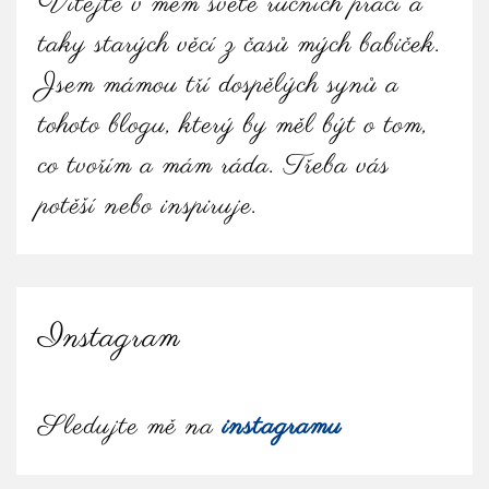
Vítejte v mém světě ručních prací a
taky starých věcí z časů mých babiček.
Jsem mámou tří dospělých synů a
tohoto blogu, který by měl být o tom,
co tvořím a mám ráda. Třeba vás
potěší nebo inspiruje.
Instagram
Sledujte mě na
instagramu