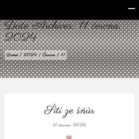
babilenka.cz
Date Archives:
11 června,
2024
Domů
|
2024
|
Červen
|
11
Šití ze šňůr
11 června, 2024