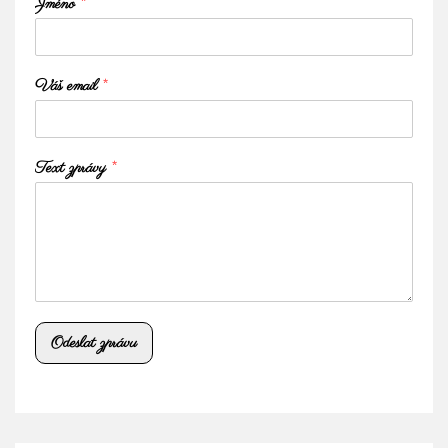
Jméno
*
Váš email
*
Text zprávy
*
Odeslat zprávu