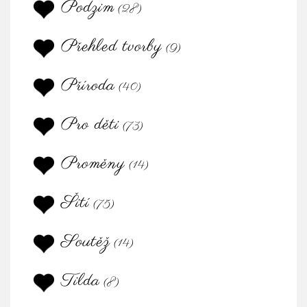
Podzim
(28)
Přehled tvorby
(9)
Příroda
(40)
Pro děti
(73)
Proměny
(14)
Šití
(75)
Soutěž
(14)
Tilda
(8)