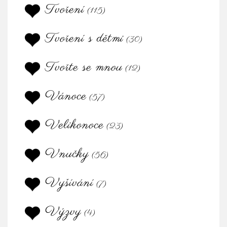
Tvoření
(115)
Tvoření s dětmi
(30)
Tvořte se mnou
(12)
Vánoce
(57)
Velikonoce
(23)
Vnučky
(56)
Vyšívání
(7)
Výzvy
(4)