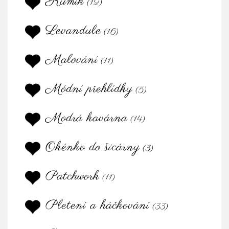
Kumík
(12)
Levandule
(16)
Malování
(11)
Módní přehlídky
(5)
Modrá kavárna
(14)
Okénko do šicárny
(3)
Patchwork
(11)
Pletení a háčkování
(33)