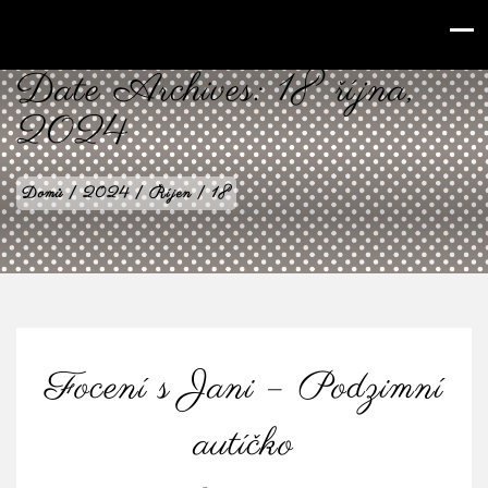
babilenka.cz
Date Archives:
18 října,
2024
Domů
|
2024
|
Říjen
|
18
Focení s Jani – Podzimní
autíčko