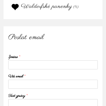
Waldorfské panenky
(4)
Poslat email
Jméno
*
Váš email
*
Text zprávy
*