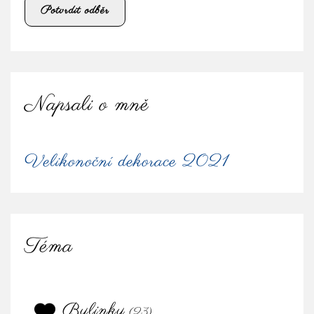
Napsali o mně
Velikonoční dekorace 2021
Téma
Bylinky
(23)