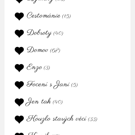
Cestománie
(15)
Dobroty
(40)
Domov
(68)
Enzo
(3)
Focení s Jani
(5)
Jen tak
(40)
Kouzlo starých věcí
(33)