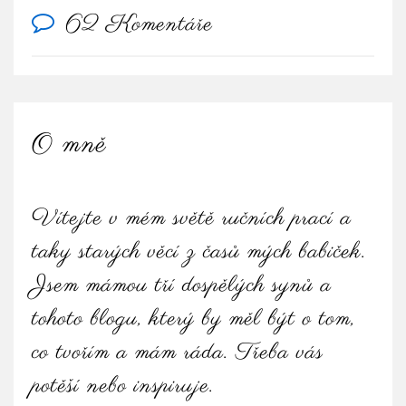
62 Komentáře
O mně
Vítejte v mém světě ručních prací a
taky starých věcí z časů mých babiček.
Jsem mámou tří dospělých synů a
tohoto blogu, který by měl být o tom,
co tvořím a mám ráda. Třeba vás
potěší nebo inspiruje.