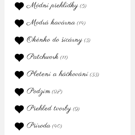
Módní přehlídky
(5)
Modrá kavárna
(14)
Okénko do šicárny
(3)
Patchwork
(11)
Pletení a háčkování
(33)
Podzim
(28)
Přehled tvorby
(9)
Příroda
(40)