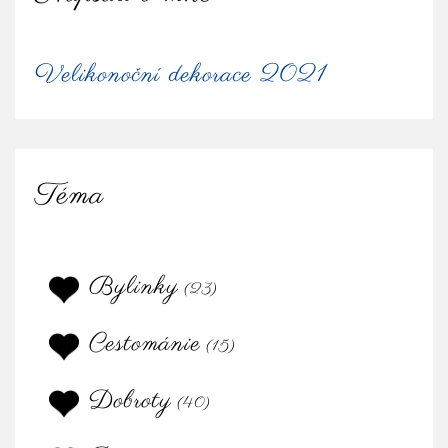
Velikonoční dekorace 2021
Téma
Bylinky
(23)
Cestománie
(15)
Dobroty
(40)