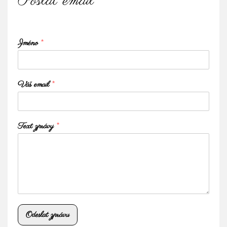
Poslat email
Jméno
*
Váš email
*
Text zprávy
*
Odeslat zprávu