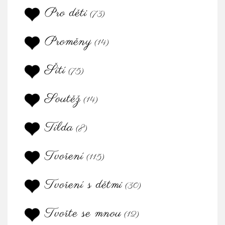
Pro děti
(73)
Proměny
(14)
Šití
(75)
Soutěž
(14)
Tilda
(8)
Tvoření
(115)
Tvoření s dětmi
(30)
Tvořte se mnou
(12)