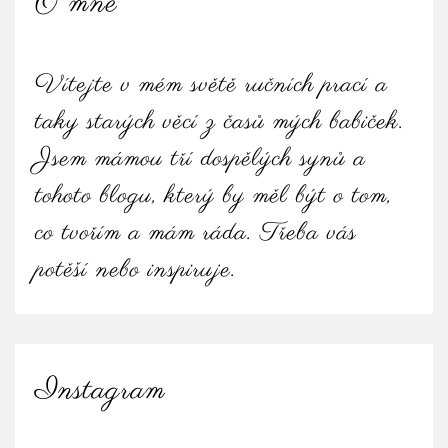
O mně
Vítejte v mém světě ručních prací a
taky starých věcí z časů mých babiček.
Jsem mámou tří dospělých synů a
tohoto blogu, který by měl být o tom,
co tvořím a mám ráda. Třeba vás
potěší nebo inspiruje.
Instagram