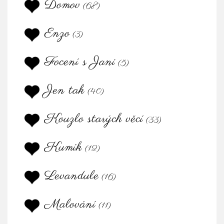
Domov
(68)
Enzo
(3)
Focení s Jani
(5)
Jen tak
(40)
Kouzlo starých věcí
(33)
Kumík
(12)
Levandule
(16)
Malování
(11)