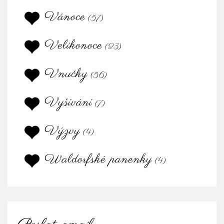
Vánoce
(57)
Velikonoce
(23)
Vnučky
(56)
Vyšívání
(7)
Výzvy
(4)
Waldorfské panenky
(4)