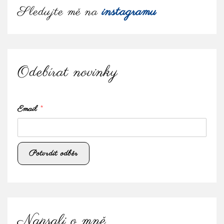
Sledujte mě na
instagramu
Odebírat novinky
Email
*
Napsali o mně