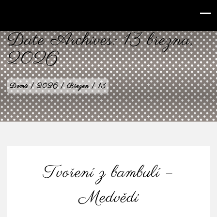
babilenka.cz
Date Archives:
13 března,
2026
Domů
|
2026
|
Březen
|
13
Tvoření z bambulí –
Medvědi