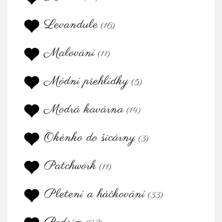
Levandule
(16)
Malování
(11)
Módní přehlídky
(5)
Modrá kavárna
(14)
Okénko do šicárny
(3)
Patchwork
(11)
Pletení a háčkování
(33)