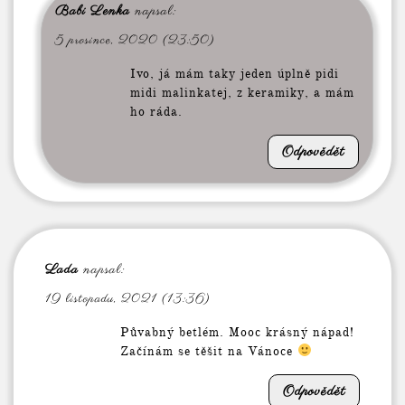
Babi Lenka
napsal:
5 prosince, 2020 (23:50)
Ivo, já mám taky jeden úplně pidi
midi malinkatej, z keramiky, a mám
ho ráda.
Odpovědět
Lada
napsal:
19 listopadu, 2021 (13:36)
Půvabný betlém. Mooc krásný nápad!
Začínám se těšit na Vánoce
Odpovědět