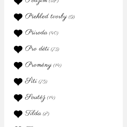
Podzim
(28)
Přehled tvorby
(9)
Příroda
(40)
Pro děti
(73)
Proměny
(14)
Šití
(75)
Soutěž
(14)
Tilda
(8)