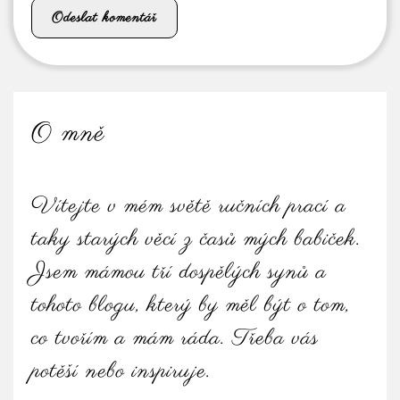
O mně
Vítejte v mém světě ručních prací a
taky starých věcí z časů mých babiček.
Jsem mámou tří dospělých synů a
tohoto blogu, který by měl být o tom,
co tvořím a mám ráda. Třeba vás
potěší nebo inspiruje.