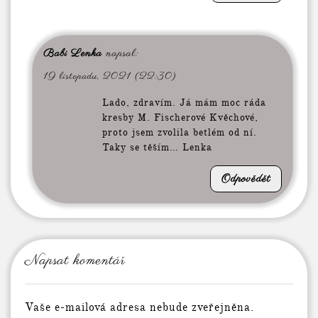
Babi Lenka
napsal:
19 listopadu, 2021 (22:30)
Lado, zdravím. Já mám moc ráda
kresby M. Fischerové Kvěchové,
proto jsem zvolila betlém od ní.
Taky se těším… Lenka
Odpovědět
Napsat komentář
Vaše e-mailová adresa nebude zveřejněna.