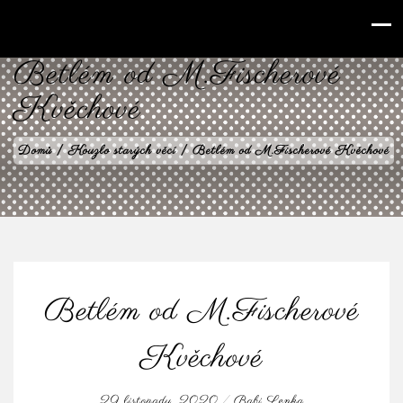
babilenka.cz
Betlém od M.Fischerové
Kvěchové
Domů
|
Kouzlo starých věcí
|
Betlém od M.Fischerové Kvěchové
Betlém od M.Fischerové
Kvěchové
29 listopadu, 2020
/
Babi Lenka