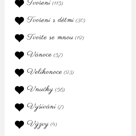
Tvoření
(115)
Tvoření s dětmi
(30)
Tvořte se mnou
(12)
Vánoce
(57)
Velikonoce
(23)
Vnučky
(56)
Vyšívání
(7)
Výzvy
(4)