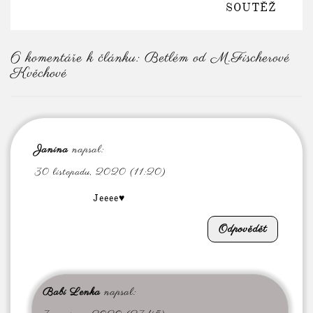
SOUTĚŽ
6 komentáře k článku:
Betlém od M.Fischerové
Kvěchové
Janina
napsal:
30 listopadu, 2020 (11:20)
Jeeee♥️
Odpovědět
Babi Lenka
napsal: