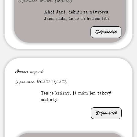
3 prosince, 2020 (23:45)
Ahoj Jani, děkuju za návštěvu.
Jsem ráda, že se Ti betlém líbí.
Odpovědět
Ivana
napsal:
5 prosince, 2020 (17:20)
Ten je krásný, já mám jen takový
malinký.
Odpovědět