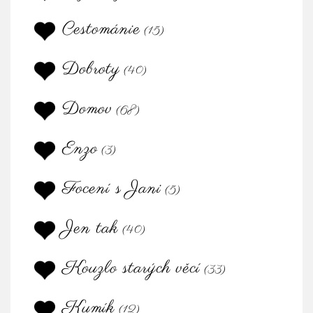
Cestománie
(15)
Dobroty
(40)
Domov
(68)
Enzo
(3)
Focení s Jani
(5)
Jen tak
(40)
Kouzlo starých věcí
(33)
Kumík
(12)