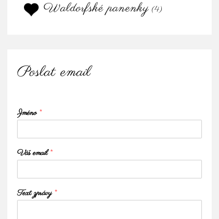
Waldorfské panenky
(4)
Poslat email
Jméno
*
Váš email
*
Text zprávy
*