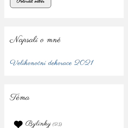
Napsali o mně
Velikonoční dekorace 2021
Téma
Bylinky
(23)