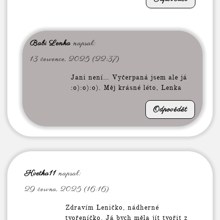
Babi Lenka
napsal:
13 července, 2025 (22:37)
Jani není… Vyčerpaná jsem ale já
:o):o):o). Měj krásné léto, Lenka
Odpovědět
Kvetka11
napsal:
29 června, 2025 (16:16)
Zdravím Leničko, nádherné
tvořeníčko. Já bych měla jít tvořit z