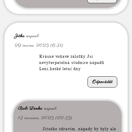
Jitka
napsal:
29 června, 2025 (6:31)
Krásné voňavé záložky.Jsi
nevyčerpatelná studnice nápadů
Leni,hezké letní dny
Odpovědět
Babi Lenka
napsal:
13 července, 2025 (22:35)
Jituško zdravím, nápady by byly ale