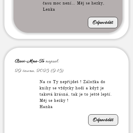
času moc není… Měj se hezky,
Lenka
Odpovědět
Bavi-Mne-To
napsal:
29 června, 2025 (9:15)
Na co Ty nepřijdeš ! Záložka do
knihy se vždycky hodí a když je
taková krásná, tak je to ještě lepší.
Měj se hezky !
Hanka
Odpovědět