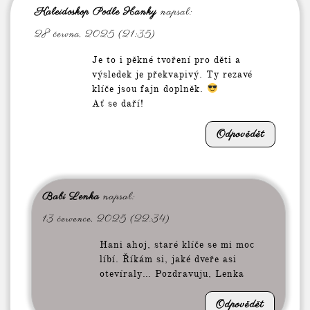
Kaleidoskop Podle Hanky
napsal:
28 června, 2025 (21:35)
Je to i pěkné tvoření pro děti a
výsledek je překvapivý. Ty rezavé
klíče jsou fajn doplněk.
Ať se daří!
Odpovědět
Babi Lenka
napsal:
13 července, 2025 (22:34)
Hani ahoj, staré klíče se mi moc
líbí. Říkám si, jaké dveře asi
otevíraly… Pozdravuju, Lenka
Odpovědět