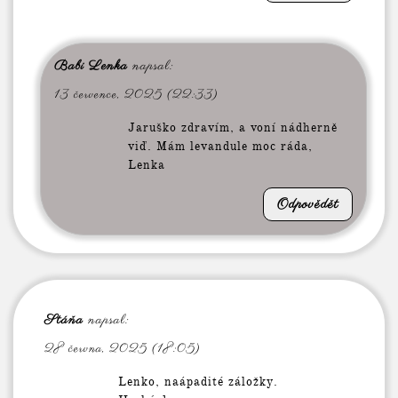
Babi Lenka
napsal:
13 července, 2025 (22:33)
Jaruško zdravím, a voní nádherně
viď. Mám levandule moc ráda,
Lenka
Odpovědět
Stáňa
napsal:
28 června, 2025 (18:05)
Lenko, naápadité záložky.