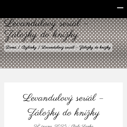
babilenka.cz
Levandulový seriál –
Záložky do knížky
Domů
|
Bylinky
|
Levandulový seriál – Záložky do knížky
Levandulový seriál –
Záložky do knížky
28 června, 2025
/
Babi Lenka