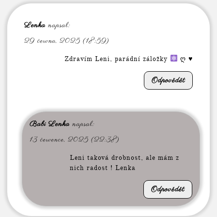
Lenka
napsal:
29 června, 2025 (18:59)
Zdravím Leni, parádní záložky
ღ
♥
Odpovědět
Babi Lenka
napsal:
13 července, 2025 (22:38)
Leni taková drobnost, ale mám z
nich radost ! Lenka
Odpovědět