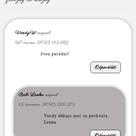
VendyW
napsal:
28 června, 2025 (13:26)
Jsou parádní!
Odpovědět
Babi Lenka
napsal:
13 července, 2025 (22:30)
Vendy děkuju moc za pochvalu,
Lenka
Odpovědět