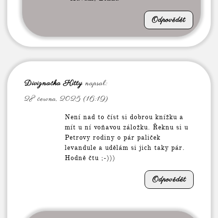
Odpovědět
Diviznačka Kitty
napsal:
28 června, 2025 (16:19)
Není nad to číst si dobrou knížku a
mít u ní voňavou záložku. Řeknu si u
Petrovy rodiny o pár paliček
levandule a udělám si jich taky pár.
Hodně čtu ;-)))
Odpovědět