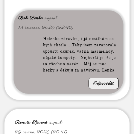
Babi Lenka
napsal:
13 července, 2025 (22:40)
Helenko zdravím, i já nestíhám co
bych chtěla… Taky jsem zavařovala
spoustu okurek, vařila marmelády,
nějaké kompoty… Nejhorší je, že je
to všechno naráz… Měj se moc
hezky a děkuju za návštěvu, Lenka
Odpovědět
Renata Spurná
napsal:
29 června, 2025 (20:41)