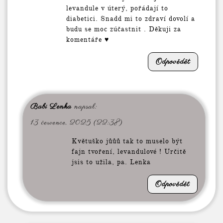
levandule v úterý, pořádají to
diabetici. Snadd mi to zdraví dovolí a
budu se moc zúčastnit . Děkuji za
komentáře ♥
Odpovědět
Babi Lenka
napsal:
13 července, 2025 (22:38)
Květuško jůůů tak to muselo být
fajn tvoření, levandulové ! Určitě
jsis to užila, pa. Lenka
Odpovědět