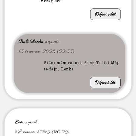
Hezký den
Odpovědět
Babi Lenka
napsal:
13 července, 2025 (22:33)
Stáni mám radost, že se Ti líbí.Měj
se fajn, Lenka
Odpovědět
Eva
napsal:
28 června, 2025 (20:05)