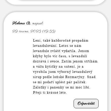
Helena B.
napsal:
29 června, 2025 (19:55)
Leni, také každoročně propadám
levandulování. Letos se nám
levandule zvlášť vydařila. Jenom
kdyby bylo víc času, s levandulí
dozrává i ovoce. Zatím jenom stříhám
a vážu kytičky na sušení, jo a
vyrobila jsem výborný levandulový
sirup podle loňské Rozmarýny. Snad
se mi podaří uplést pár paliček.
Záložky i panenky se mi moc líbí.
Přeji ti krásné léto.
Odpovědět