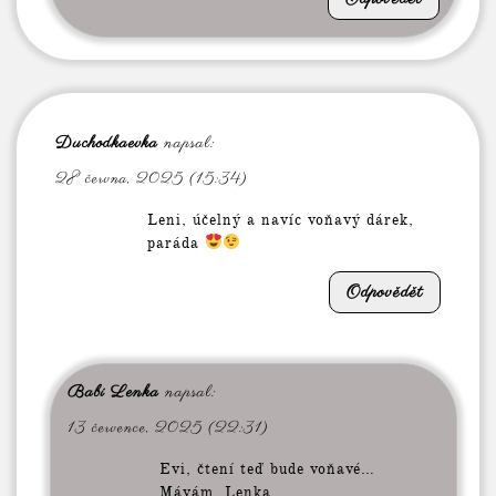
Duchodkaevka
napsal:
28 června, 2025 (15:34)
Leni, účelný a navíc voňavý dárek,
paráda
Odpovědět
Babi Lenka
napsal:
13 července, 2025 (22:31)
Evi, čtení teď bude voňavé…
Mávám, Lenka