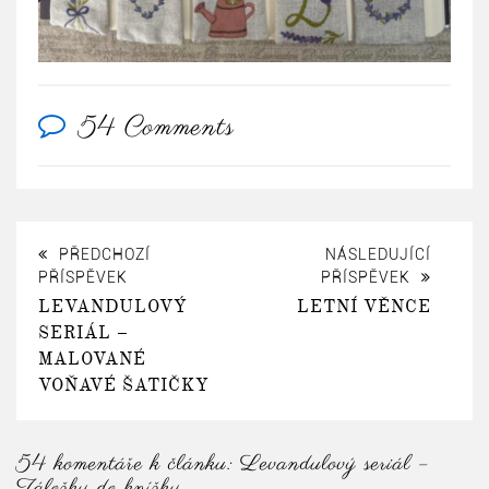
54 Comments
PŘEDCHOZÍ
NÁSLEDUJÍCÍ
PŘÍSPĚVEK
PŘÍSPĚVEK
LEVANDULOVÝ
LETNÍ VĚNCE
SERIÁL –
MALOVANÉ
VOŇAVÉ ŠATIČKY
54 komentáře k článku:
Levandulový seriál –
Záložky do knížky