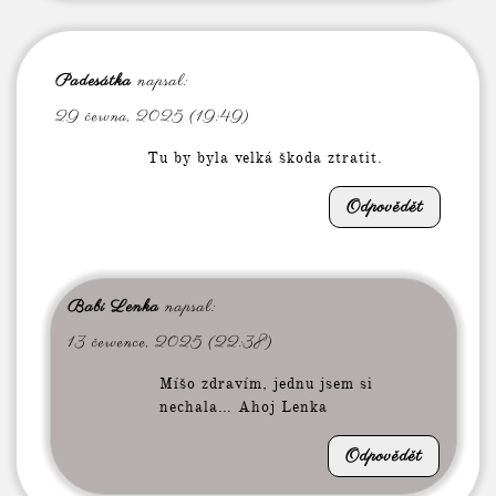
Padesátka
napsal:
29 června, 2025 (19:49)
Tu by byla velká škoda ztratit.
Odpovědět
Babi Lenka
napsal:
13 července, 2025 (22:38)
Míšo zdravím, jednu jsem si
nechala… Ahoj Lenka
Odpovědět