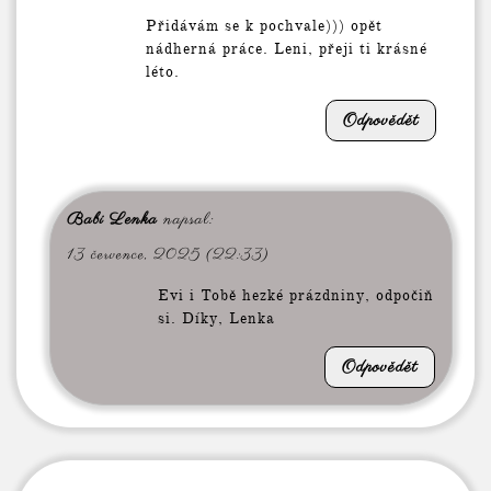
Přidávám se k pochvale))) opět
nádherná práce. Leni, přeji ti krásné
léto.
Odpovědět
Babi Lenka
napsal:
13 července, 2025 (22:33)
Evi i Tobě hezké prázdniny, odpočiň
si. Díky, Lenka
Odpovědět