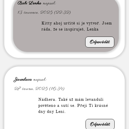
Babi Lenka
napsal:
13 července, 2025 (22:32)
Kitty ahoj určitě si je vytvoř. Jsem
ráda, že se inspiruješ, Lenka
Odpovědět
Jaroslava
napsal:
28 června, 2025 (16:34)
Nádhera. Také už mám levanduli
pověšeno a suší se. Přeji Ti krásné
dny dny Leni.
Odpovědět