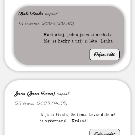
Babi Lenka
napsal:
13 července, 2025 (22:36)
Hani ahoj, jednu jsem si nechala…
Měj se hezky a užij si léto, Lenka
Odpovědět
Jana (Jana Doma)
napsal:
29 června, 2025 (14:36)
A já si říkala, že téma Levandule už
je vyčerpané… Krásné!
Odpovědět