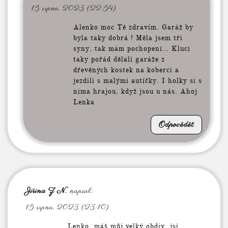
15 srpna, 2023 (22:54)
Alenko moc Tě zdravím. Garáž by
byla taky dobrá ! Měla jsem tři
syny, tak mám pochopení… Kluci
taky pořád dělali garáže z
dřevěných kostek na koberci a
jezdili s malými autíčky. I holky si s
nima hrajou, když jsou u nás. Ahoj
Lenka
Odpovědět
Jiřina Z N.
napsal:
15 srpna, 2023 (23:10)
Lenko, máš můj velký obdiv, jsi