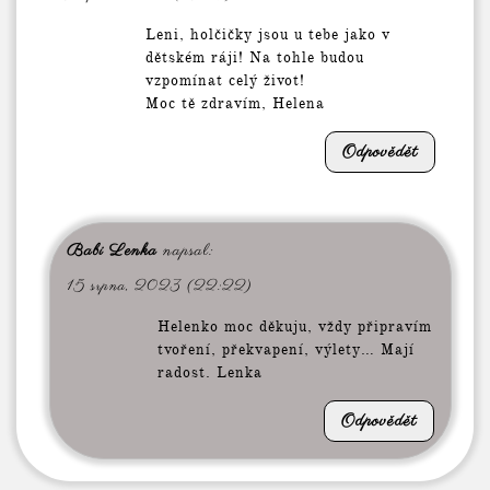
Leni, holčičky jsou u tebe jako v
dětském ráji! Na tohle budou
vzpomínat celý život!
Moc tě zdravím, Helena
Odpovědět
Babi Lenka
napsal:
15 srpna, 2023 (22:22)
Helenko moc děkuju, vždy připravím
tvoření, překvapení, výlety… Mají
radost. Lenka
Odpovědět