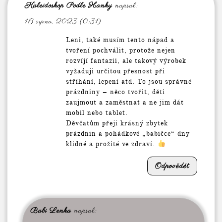
Kaleidoskop Podle Hanky
napsal:
16 srpna, 2023 (0:31)
Leni, také musím tento nápad a
tvoření pochválit, protože nejen
rozvíjí fantazii, ale takový výrobek
vyžaduji určitou přesnost při
stříhání, lepení atd. To jsou správné
prázdniny – něco tvořit, děti
zaujmout a zaměstnat a ne jim dát
mobil nebo tablet.
Děvčatům přeji krásný zbytek
prázdnin a pohádkové „babičce“ dny
klidné a prožité ve zdraví.
Odpovědět
Babi Lenka
napsal: