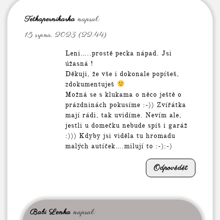
Tetkapernikarka
napsal:
15 srpna, 2023 (22:44)
Leni…..prostě pecka nápad. Jsi
úžasná !
Děkuji, že vše i dokonale popíšeš,
zdokumentuješ
Možná se s klukama o něco ještě o
prázdninách pokusíme :-)) Zvířátka
mají rádi, tak uvidíme. Nevím ale,
jestli u domečku nebude spíš i garáž
:))) Kdyby jsi viděla tu hromadu
malých autíček….milují to :-):-)
Odpovědět
Babi Lenka
napsal: