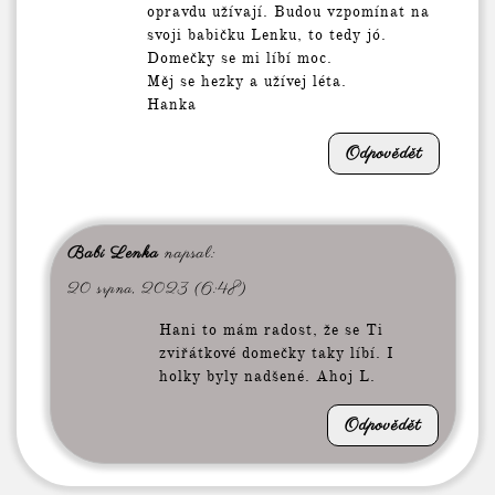
opravdu užívají. Budou vzpomínat na
svoji babičku Lenku, to tedy jó.
Domečky se mi líbí moc.
Měj se hezky a užívej léta.
Hanka
Odpovědět
Babi Lenka
napsal:
20 srpna, 2023 (6:48)
Hani to mám radost, že se Ti
zviřátkové domečky taky líbí. I
holky byly nadšené. Ahoj L.
Odpovědět