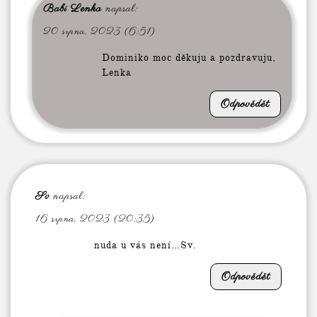
Babi Lenka
napsal:
20 srpna, 2023 (6:51)
Dominiko moc děkuju a pozdravuju,
Lenka
Odpovědět
Sv
napsal:
16 srpna, 2023 (20:35)
nuda u vás není…Sv.
Odpovědět