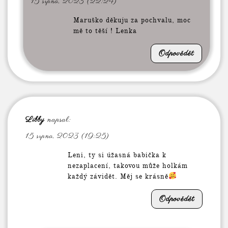
15 srpna, 2023 (22:24)
Maruško děkuju za pochvalu, moc
mě to těší ! Lenka
Odpovědět
Libby
napsal:
15 srpna, 2023 (19:25)
Leni, ty si úžasná babička k
nezaplacení, takovou může holkám
každý závidět. Měj se krásně
Odpovědět