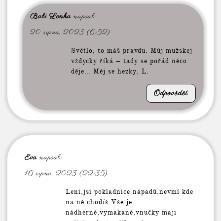
Babi Lenka
napsal:
20 srpna, 2023 (6:52)
Světlo, to máš pravdu. Můj mužskej
vždycky říká – tady se pořád něco
děje… Měj se hezky, L.
Odpovědět
Eva
napsal:
16 srpna, 2023 (22:35)
Leni,jsi pokladnice nápadů,nevmí kde
na ně chodíš.Vše je
nádherné,vymakané,vnučky maji