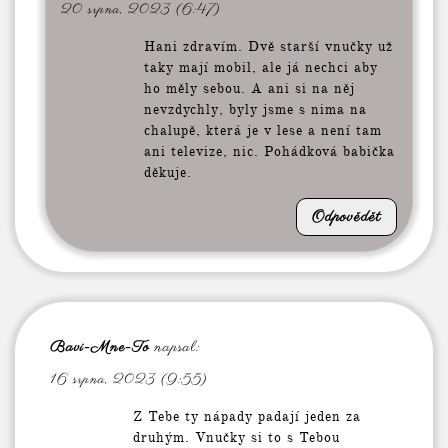
20 srpna, 2023 (6:47)
Hani zdravím. Dvě starší vnučky už
taky mají mobil, ale já nechci aby
ho měly sebou. A ani si na něj
nevzdychly, byly jsme s nima na
chalupě, která je v lese a není tam
ani televize, nic. Pohádková babička
děkuje.
Odpovědět
Bavi-Mne-To
napsal:
16 srpna, 2023 (9:55)
Z Tebe ty nápady padají jeden za
druhým. Vnučky si to s Tebou