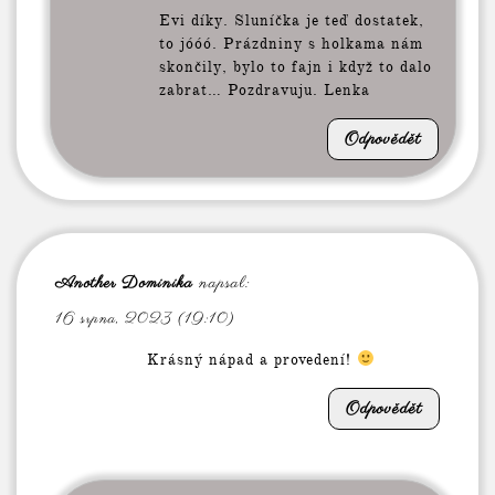
Evi díky. Sluníčka je teď dostatek,
to jóóó. Prázdniny s holkama nám
skončily, bylo to fajn i když to dalo
zabrat… Pozdravuju. Lenka
Odpovědět
Another Dominika
napsal:
16 srpna, 2023 (19:10)
Krásný nápad a provedení!
Odpovědět