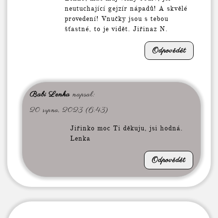
neutuchající gejzír nápadů! A skvělé
provedení! Vnučky jsou s tebou
šťastné, to je vidět. Jiřinaz N.
Odpovědět
Babi Lenka
napsal:
20 srpna, 2023 (6:43)
Jiřinko moc Ti děkuju, jsi hodná.
Lenka
Odpovědět