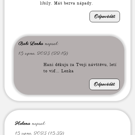
líbily. Máš bezva nápady.
Odpovědět
Babi Lenka
napsal:
15 srpna, 2023 (22:19)
Hani děkuju za Tvoji návštěvu, letí
to viď… Lenka
Odpovědět
Helena
napsal:
15 srpna, 2023 (15:39)