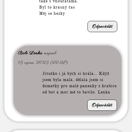
také s vnoučatama.
Byl to krásný čas
Měj se hezky
Odpovědět
Babi Lenka
napsal:
15 srpna, 2023 (22:28)
Jituško i já bych si hrála… Když
jsem byla malá, dělala jsem si
domečky pro malé panenky z krabice
od bot a moc mě to bavilo. Lenka
Odpovědět