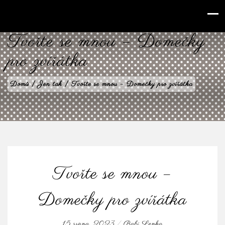
babilenka.cz
Tvořte se mnou – Domečky
pro zvířátka
Domů
|
Jen tak
|
Tvořte se mnou – Domečky pro zvířátka
Tvořte se mnou –
Domečky pro zvířátka
15 srpna, 2023
/
Babi Lenka