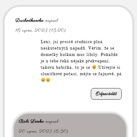
Duchodkaevka
napsal:
16 srpna, 2023 (15:20)
Leni, jsi prostě studnice plná
neskutečných nápadů. Věřím, že se
domečky holkám moc líbily. Pokaždé
je u tebe čeká nějaké překvapení,
taková babička, to je se
Užívejte si
sluníčkové počasí, mějte se fajnově, pá
Odpovědět
Babi Lenka
napsal:
20 srpna, 2023 (6:50)