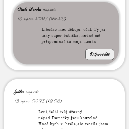
Babi Lenka
napsal:
15 srpna, 2023 (22:26)
Libuško moc děkuju, však Ty jsi
taky super babička, hodně mě
prřipomínaš tu moji. Lenka
Odpovědět
Jitka
napsal:
15 srpna, 2023 (19:26)
Leni,další tvůj úžasný
nápad.Domečky jsou kouzelné.
Hned bych si hrála,ale tvořila jsem