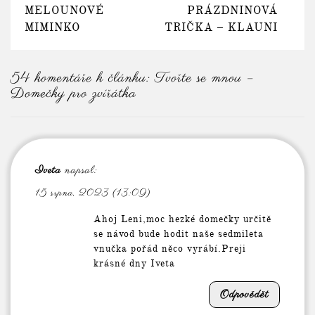
MELOUNOVÉ
PRÁZDNINOVÁ
MIMINKO
TRIČKA – KLAUNI
54 komentáře k článku:
Tvořte se mnou –
Domečky pro zvířátka
Iveta
napsal:
15 srpna, 2023 (13:09)
Ahoj Leni,moc hezké domečky určitě
se návod bude hodit naše sedmileta
vnučka pořád něco vyrábí.Preji
krásné dny Iveta
Odpovědět