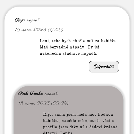
Rija
napsal:
15 srpna, 2023 (17:06)
Leni, tebe bych chtěla mít za babičku.
Máš bezvadné nápady. Ty jsi
nekonečná studnice nápadů.
Odpovědět
Babi Lenka
napsal:
15 srpna, 2023 (22:24)
Rijo, sama jsem měla moc hodnou
babičku, naučila mě spoustu věcí a
prožila jsem díky ní a dědovi krásné
dětství. Lenka