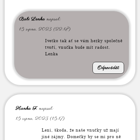
Babi Lenka
napsal:
15 srpna, 2023 (22:18)
Ivetko tak ať se vám hezky společně
tvoří, vnučka bude mít radost.
Lenka
Odpovědět
Hanka F.
napsal:
15 srpna, 2023 (15:17)
Leni, škoda, že naše vnučky už mají
jiné zájmy. Domečky by se mi pro ně