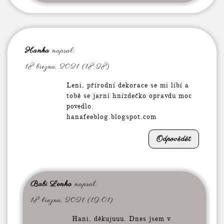
Hanka
napsal:
18 března, 2021 (18:28)
Leni, přírodní dekorace se mi líbí a
tobě se jarní hnízdečko opravdu moc
povedlo.
hanafeeblog.blogspot.com
Odpovědět
Babi Lenka
napsal:
18 března, 2021 (19:01)
Hani, děkujuuu. Dnes jsem v