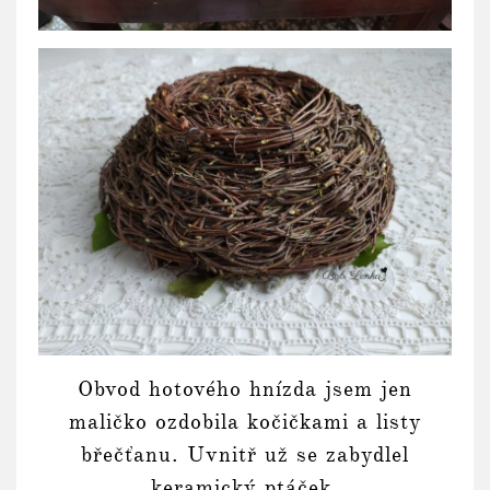
Obvod hotového hnízda jsem jen
maličko ozdobila kočičkami a listy
břečťanu. Uvnitř už se zabydlel
keramický ptáček.