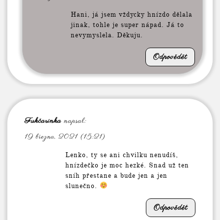
Hani, já jsem vždycky hnízdo dělala
jinak, tohle je super nápad. Já to
nevymyslela. Děkuju.
Odpovědět
Fukčarinka
napsal:
19 března, 2021 (15:21)
Lenko, ty se ani chvilku nenudíš,
hnízdečko je moc hezké. Snad už ten
sníh přestane a bude jen a jen
slunečno.
Odpovědět