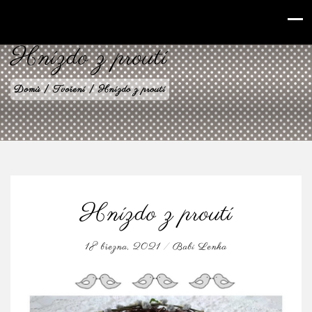
babilenka.cz
Hnízdo z proutí
Domů
|
Tvoření
|
Hnízdo z proutí
Hnízdo z proutí
18 března, 2021
/
Babi Lenka