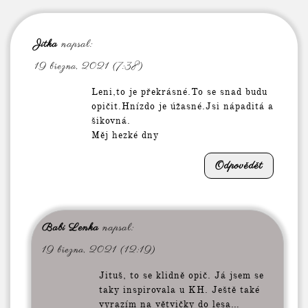
Jitka
napsal:
19 března, 2021 (7:38)
Leni,to je překrásné.To se snad budu
opičit.Hnízdo je úžasné.Jsi nápaditá a
šikovná.
Měj hezké dny
Odpovědět
Babi Lenka
napsal:
19 března, 2021 (12:19)
Jituš, to se klidně opič. Já jsem se
taky inspirovala u KH. Ještě také
vyrazím na větvičky do lesa…