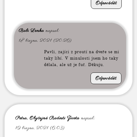
Odpovědět
Babi Lenka
napsal:
18 března, 2021 (20:26)
Pavli, zajíci z proutí na dveře se mi
taky líbí. V minulosti jsem ho taky
dělala, ale už je fuč. Děkuju.
Odpovědět
Petra, Obyčejné Radosti Života
napsal:
19 března, 2021 (6:03)