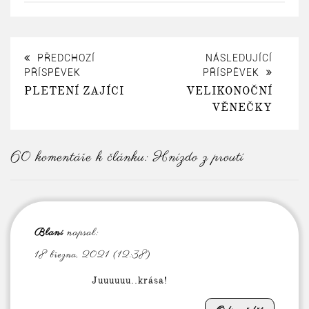
PŘEDCHOZÍ
NÁSLEDUJÍCÍ
PŘÍSPĚVEK
PŘÍSPĚVEK
PLETENÍ ZAJÍCI
VELIKONOČNÍ
VĚNEČKY
60 komentáře k článku:
Hnízdo z proutí
Blani
napsal:
18 března, 2021 (12:38)
Juuuuuu..krása!