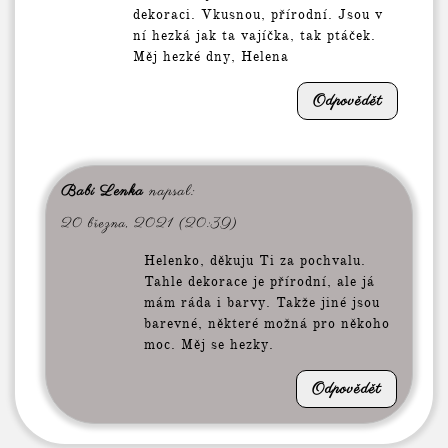
dekoraci. Vkusnou, přírodní. Jsou v
ní hezká jak ta vajíčka, tak ptáček.
Měj hezké dny, Helena
Odpovědět
Babi Lenka
napsal:
20 března, 2021 (20:39)
Helenko, děkuju Ti za pochvalu.
Tahle dekorace je přírodní, ale já
mám ráda i barvy. Takže jiné jsou
barevné, některé možná pro někoho
moc. Měj se hezky.
Odpovědět