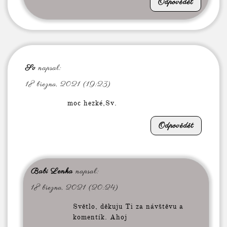
Odpovědět
Sv
napsal:
18 března, 2021 (19:23)
moc hezké,Sv.
Odpovědět
Babi Lenka
napsal:
18 března, 2021 (20:24)
Světlo, děkuju Ti za návštěvu a
komentík. Ahoj