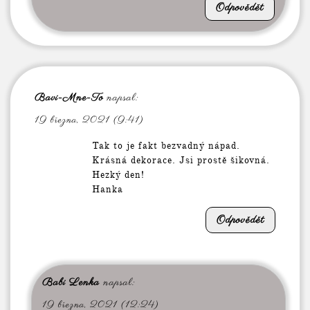
Odpovědět
Bavi-Mne-To
napsal:
19 března, 2021 (9:41)
Tak to je fakt bezvadný nápad.
Krásná dekorace. Jsi prostě šikovná.
Hezký den!
Hanka
Odpovědět
Babi Lenka
napsal:
19 března, 2021 (12:24)