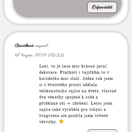
Odpovědět
Bevíčková
napsal:
18 března, 2021 (19:53)
Leni, to je zase moc krásná jarní
dekorace. Ptáčkovi i vajíčkům to v
hnízdečku moc sluší. Jeden rok jsem
si z březového proutí udělala
velikonočního zajíce na dveře, vlastně
dva věnečky spojené k sobě a
přidělané uši + zdobení. Letos jsem
zajíce také vyráběla pro tchyni a
švagrovou ale použila jsem vrbové
větvičky.