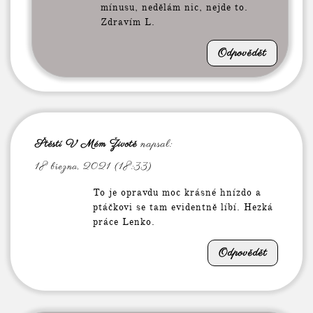
mínusu, nedělám nic, nejde to.
Zdravím L.
Odpovědět
Štěstí V Mém Životě
napsal:
18 března, 2021 (18:33)
To je opravdu moc krásné hnízdo a
ptáčkovi se tam evidentně líbí. Hezká
práce Lenko.
Odpovědět