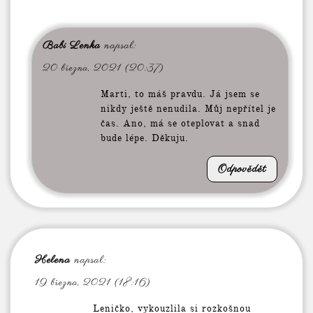
Babi Lenka
napsal:
20 března, 2021 (20:37)
Marti, to máš pravdu. Já jsem se
nikdy ještě nenudila. Můj nepřítel je
čas. Ano, má se oteplovat a snad
bude lépe. Děkuju.
Odpovědět
Helena
napsal:
19 března, 2021 (18:16)
Leničko, vykouzlila si rozkošnou