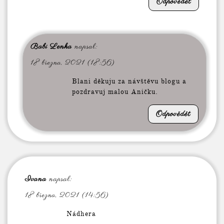
Odpovědět
Babi Lenka
napsal:
18 března, 2021 (18:56)
Blani děkuju za návštěvu blogu a
pozdravuj malou Aničku.
Odpovědět
Ivana
napsal:
18 března, 2021 (14:56)
Nádhera