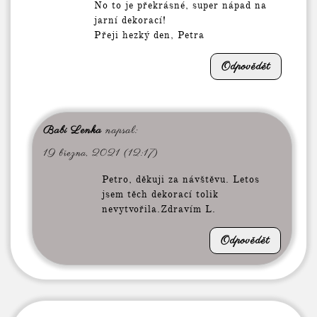
No to je překrásné, super nápad na
jarní dekorací!
Přeji hezký den, Petra
Odpovědět
Babi Lenka
napsal:
19 března, 2021 (12:17)
Petro, děkuji za návštěvu. Letos
jsem těch dekorací tolik
nevytvořila.Zdravím L.
Odpovědět