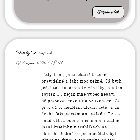
Odpovědět
VendyW
napsal:
19 března, 2021 (8:41)
Tedy Leni, já smekám! krásně
pravidelné a fakt moc pěkné. Já bych
ještě tak dokázala ty věnečky, ale ten
zbytek …. nějak mne vůbec nebaví
připravovat cokoli na velikonoce. Za
prvé už to nedělám dlouhá léta, a za
druhé fakt nemám ani náladu. Letos
snad vůbec poprvé nemám ani žádné
jarní květinky v truhlíkách na
oknech. Jediné co jsem udělala byl