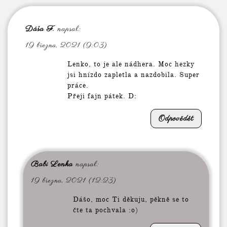
Dáša F.
napsal:
19 března, 2021 (9:03)
Lenko, to je ale nádhera. Moc hezky
jsi hnízdo zapletla a nazdobila. Super
práce.
Přeji fajn pátek. D:
Odpovědět
Babi Lenka
napsal:
19 března, 2021 (12:23)
Dášo, moc Ti děkuju, pěkně se to
čte ta pochvala :o)