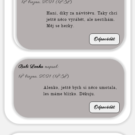
18 března, 2021 (18:58)
Hani, díky za návštěvu. Taky chci
ještě něco vyrábět, ale nestíhám.
Měj se hezky.
Odpovědět
Babi Lenka
napsal:
18 března, 2021 (18:58)
Alenko, ještě bych si něco umotala,
les máme blízko. Děkuju.
Odpovědět