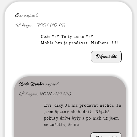
Eva
napsal:
18 března, 2021 (19:14)
Cože ??? To ty sama ???
Mohla bys je prodávat. Nádhera !!!!!
Odpovědět
Babi Lenka
napsal:
18 března, 2021 (20:24)
Evi, díky.Já nic prodávat nechci. Já
jsem špatný obchodník. Nějaké
pokusy dříve byly a po nich už jsem
se zařekla, že ne.