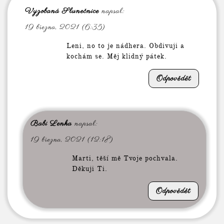
Vyzobaná Slunečnice
napsal:
19 března, 2021 (6:35)
Leni, no to je nádhera. Obdivuji a
kochám se. Měj klidný pátek.
Odpovědět
Babi Lenka
napsal:
19 března, 2021 (12:18)
Marti, těší mě Tvoje pochvala.
Děkuji Ti.
Odpovědět