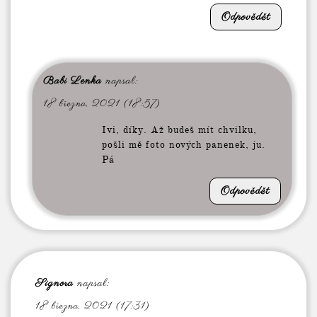
Odpovědět
Babi Lenka
napsal:
18 března, 2021 (18:57)
Ivi, díky. Až budeš mít chvilku,
pošli mě foto nových panenek, ju.
Pá
Odpovědět
Signora
napsal:
18 března, 2021 (17:31)