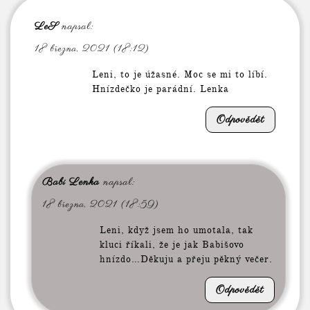
LeS
napsal:
18 března, 2021 (18:12)
Leni, to je úžasné. Moc se mi to líbí.
Hnízdečko je parádní. Lenka
Odpovědět
Babi Lenka
napsal:
18 března, 2021 (18:59)
Leni, když jsem ho umotala, tak
kluci říkali, že je jak Babišovo
hnízdo…Děkuju a přeju pěkný večer.
Odpovědět