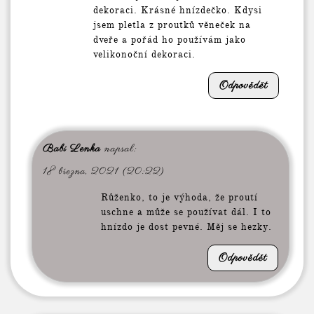
dekoraci. Krásné hnízdečko. Kdysi
jsem pletla z proutků věneček na
dveře a pořád ho používám jako
velikonoční dekoraci.
Odpovědět
Babi Lenka
napsal:
18 března, 2021 (20:22)
Růženko, to je výhoda, že proutí
uschne a může se používat dál. I to
hnízdo je dost pevné. Měj se hezky.
Odpovědět