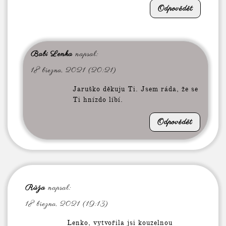
Odpovědět
Babi Lenka
napsal:
18 března, 2021 (20:21)
Jaruško děkuju Ti. Jsem ráda, že se
Ti hnízdo líbí.
Odpovědět
Růža
napsal:
18 března, 2021 (19:13)
Lenko, vytvořila jsi kouzelnou