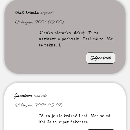
Babi Lenka
napsal:
18 března, 2021 (19:02)
Alenko pletařko, děkuju Ti za
návštěvu a pochvalu. Těší mě to. Měj
se pěkně. L.
Odpovědět
Jaroslava
napsal:
18 března, 2021 (19:07)
Jé, to je ale krásné Leni. Moc se mi
líbí.Je to super dekorace.