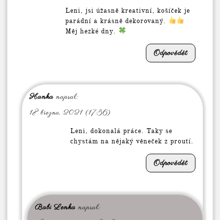
Leni, jsi úžasně kreativní, košíček je
parádní a krásně dekorovaný.
Měj hezké dny.
Odpovědět
Hanka
napsal:
18 března, 2021 (17:56)
Leni, dokonalá práce. Taky se
chystám na nějaký věneček z proutí.
Odpovědět
Babi Lenka
napsal: