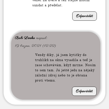
věnec na dveře a ten stejně musím
sundat a předělat.
Odpovědět
Babi Lenka
napsal:
19 března, 2021 (12:22)
Vendy díky, já jsem kytičky do
truhlíků na okna vysadila a teď je
zase schovávám, když mrzne. Nosím
to sem tam. Já ještě jedu na nějaký
záložní zdroj nebo to je obrana
proti všemu.
Odpovědět