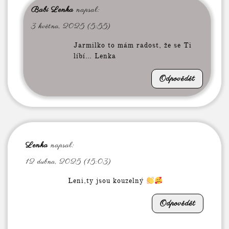
Babi Lenka
napsal:
3 května, 2025 (5:55)
Jarmilko to mám radost, že se Ti
líbí… Lenka
Odpovědět
Lenka
napsal:
12 dubna, 2025 (15:03)
Leni,ty jsou kouzelný
Odpovědět