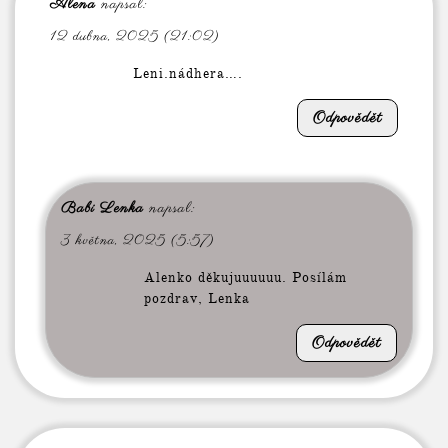
Alena
napsal:
12 dubna, 2025 (21:02)
Leni.nádhera….
Odpovědět
Babi Lenka
napsal:
3 května, 2025 (5:57)
Alenko děkujuuuuuu. Posílám
pozdrav, Lenka
Odpovědět