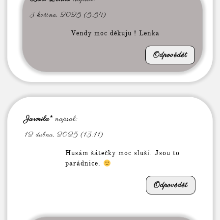
3 května, 2025 (5:54)
Vendy moc děkuju ! Lenka
Odpovědět
Jarmila*
napsal:
12 dubna, 2025 (13:11)
Husám šátečky moc sluší. Jsou to
parádnice.
Odpovědět