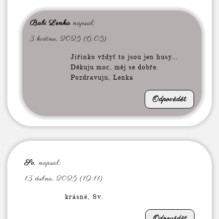
Babi Lenka
napsal:
3 května, 2025 (6:05)
Jiřinko vždyť to jsou jen husy…
Děkuju moc, měj se dobře.
Pozdravuju, Lenka
Odpovědět
Sv.
napsal:
13 dubna, 2025 (19:11)
krásné, Sv.
Odpovědět