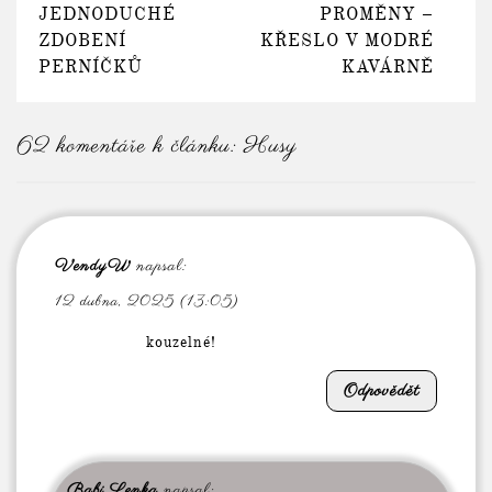
JEDNODUCHÉ
PROMĚNY –
ZDOBENÍ
KŘESLO V MODRÉ
PERNÍČKŮ
KAVÁRNĚ
62 komentáře k článku:
Husy
VendyW
napsal:
12 dubna, 2025 (13:05)
kouzelné!
Odpovědět
Babi Lenka
napsal: