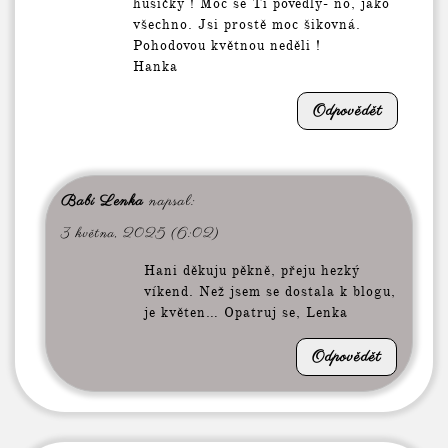
husičky ! Moc se Ti povedly- no, jako
všechno. Jsi prostě moc šikovná.
Pohodovou květnou neděli !
Hanka
Odpovědět
Babi Lenka
napsal:
3 května, 2025 (6:02)
Hani děkuju pěkně, přeju hezký
víkend. Než jsem se dostala k blogu,
je květen… Opatruj se, Lenka
Odpovědět