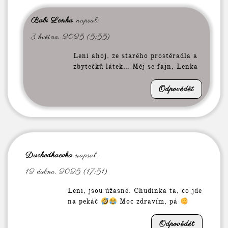
Babi Lenka
napsal:
3 května, 2025 (5:55)
Leni ahoj, ze starého prostěradla a
zbytečků látek… Měj se fajn, Lenka
Odpovědět
Duchodkaevka
napsal:
12 dubna, 2025 (17:51)
Leni, jsou úžasné. Chudinka ta, co jde
na pekáč
Moc zdravím, pá
Odpovědět