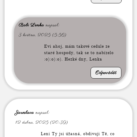
Babi Lenka
napsal:
3 května, 2025 (5:56)
Evi ahoj, mám takové cedule ze
staré hospody, tak se to nabízelo
:o):o):o). Hezké dny, Lenka
Odpovědět
Jaroslava
napsal:
12 dubna, 2025 (20:39)
Leni Ty jsi úžasná, obdivuji Tě, co