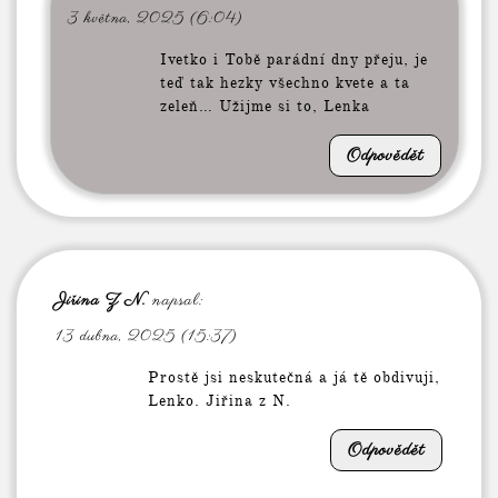
3 května, 2025 (6:04)
Ivetko i Tobě parádní dny přeju, je
teď tak hezky všechno kvete a ta
zeleň… Užijme si to, Lenka
Odpovědět
Jiřina Z N.
napsal:
13 dubna, 2025 (15:37)
Prostě jsi neskutečná a já tě obdivuji,
Lenko. Jiřina z N.
Odpovědět