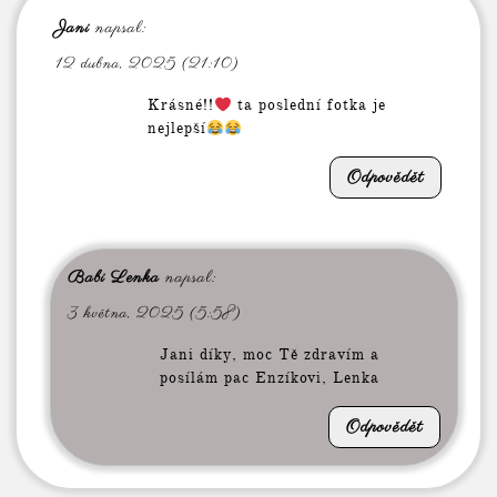
Jani
napsal:
12 dubna, 2025 (21:10)
Krásné!!
ta poslední fotka je
nejlepší
Odpovědět
Babi Lenka
napsal:
3 května, 2025 (5:58)
Jani díky, moc Tě zdravím a
posílám pac Enzíkovi, Lenka
Odpovědět