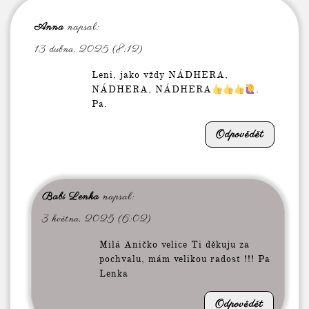
Anna
napsal:
13 dubna, 2025 (8:12)
Leni, jako vždy NÁDHERA,
NÁDHERA, NÁDHERA
.
Pa.
Odpovědět
Babi Lenka
napsal:
3 května, 2025 (6:02)
Milá Aničko velice Ti děkuju za
pochvalu, mám velikou radost !!! Pa
Lenka
Odpovědět