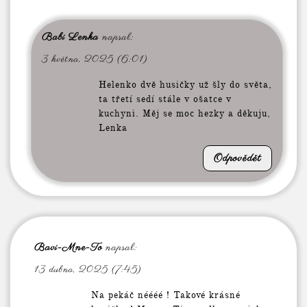
Babi Lenka
napsal:
3 května, 2025 (6:01)
Helenko dvě husičky už šly do světa,
ta třetí sedí stále v ošatce v
kuchyni. Měj se moc hezky a děkuju,
Lenka
Odpovědět
Bavi-Mne-To
napsal:
13 dubna, 2025 (7:45)
Na pekáč néééé ! Takové krásné