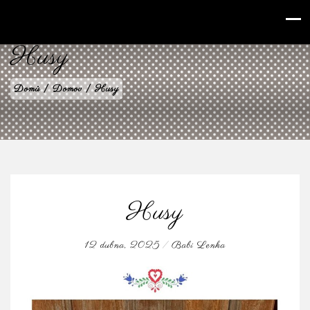
babilenka.cz
Husy
Domů
|
Domov
|
Husy
Husy
12 dubna, 2025
/
Babi Lenka