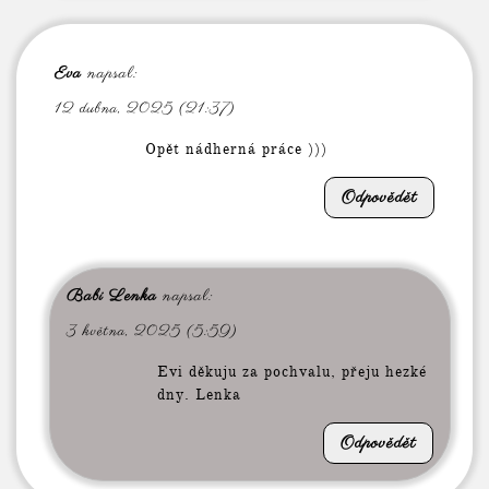
Eva
napsal:
12 dubna, 2025 (21:37)
Opět nádherná práce )))
Odpovědět
Babi Lenka
napsal:
3 května, 2025 (5:59)
Evi děkuju za pochvalu, přeju hezké
dny. Lenka
Odpovědět