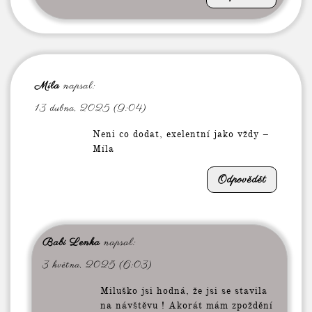
Míla
napsal:
13 dubna, 2025 (9:04)
Neni co dodat, exelentní jako vždy –
Míla
Odpovědět
Babi Lenka
napsal:
3 května, 2025 (6:03)
Miluško jsi hodná, že jsi se stavila
na návštěvu ! Akorát mám zpoždění