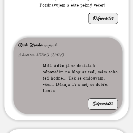
Pozdravujem a ešte pekný večer!
Odpovědět
Babi Lenka
napsal:
3 května, 2025 (6:07)
Milá Aďko já se dostala k
odpovědím na blog až teď, mám toho
teď hodně… Tak se omlouvám,
všem. Děkuju Ti a měj se dobře,
Lenka
Odpovědět