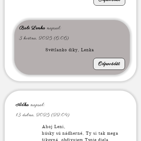
Babi Lenka
napsal:
3 května, 2025 (6:06)
Světlanko díky, Lenka
Odpovědět
Aďka
napsal:
13 dubna, 2025 (22:04)
Ahoj Leni,
húsky sú nádherné, Ty si tak mega
šikovná, obdivujem Tvoje diela…