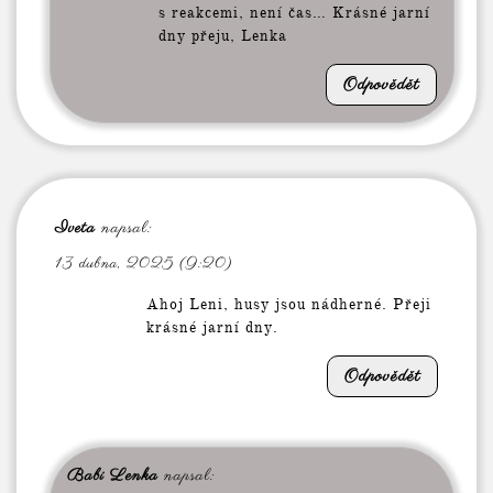
s reakcemi, není čas… Krásné jarní
dny přeju, Lenka
Odpovědět
Iveta
napsal:
13 dubna, 2025 (9:20)
Ahoj Leni, husy jsou nádherné. Přeji
krásné jarní dny.
Odpovědět
Babi Lenka
napsal: