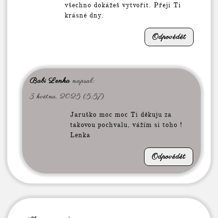
všechno dokážeš vytvořit. Přeji Ti
krásné dny.
Odpovědět
Babi Lenka
napsal:
3 května, 2025 (5:57)
Jaruško moc moc Ti děkuju za
takovou pochvalu, vážím si toho !
Lenka
Odpovědět