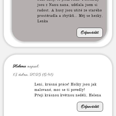
jsou z Nanu nana, udělala jsem si
radost. A husy jsou ušité ze starého
prostěradla a zbytků… Měj se hezky,
Lenka
Odpovědět
Helena
napsal:
13 dubna, 2025 (6:41)
Leni, krásná práce! Holky jsou jak
malované, moc se ti povedly!
Přeji krásnou květnou neděli, Helena
Odpovědět