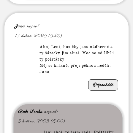
Jana
napsal:
13 dubna, 2025 (5:25)
Ahoj Leni, husičky jsou nádherné a
ty šátečky jim sluší. Moc se mi líbí i
ty polštářky.
Měj se krásně, přeji pěknou neděli.
Jana
Odpovědět
Babi Lenka
napsal:
3 května, 2025 (6:00)
Jani ahoj, to jsem ráda. Polštářky