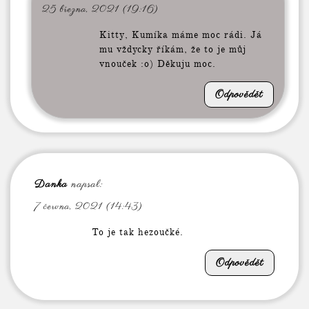
25 března, 2021 (19:16)
Kitty, Kumíka máme moc rádi. Já
mu vždycky říkám, že to je můj
vnouček :o) Děkuju moc.
Odpovědět
Danka
napsal:
7 června, 2021 (14:43)
To je tak hezoučké.
Odpovědět