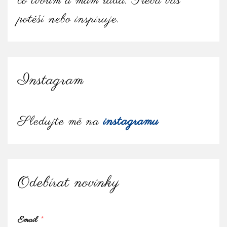
co tvořím a mám ráda. Třeba vás
potěší nebo inspiruje.
Instagram
Sledujte mě na
instagramu
Odebírat novinky
Email
*