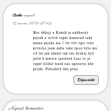
Betka
napsal:
15 června, 2021 (8:45)
Moc děkuji a Kumík je nádherný
pejsek a určitě super kamarád také
máme pejska má 7 let vlčí špic toho
prvního jsem měla také špice bylo mu
15 let jak odešel tak ten druhej byli
ještě 3 měsíce společně Leni to je
super hlídač hned nás upozorní kdo
přijde .Pohodový den přeji .
Odpovědět
Napsat komentář