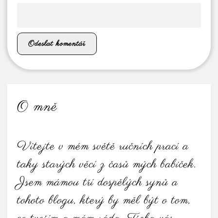
O mně
Vítejte v mém světě ručních prací a
taky starých věcí z časů mých babiček.
Jsem mámou tří dospělých synů a
tohoto blogu, který by měl být o tom,