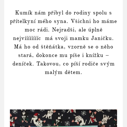
Kumík nám přibyl do rodiny spolu s
přítelkyní mého syna. Všichni ho máme
moc rádi. Nejradši, ale úplně
nejvííííííííc má svoji mamku Janičku.
Má ho od štěňátka, vzorně se o něho
stará, dokonce mu píše i knížku –
deníček. Takovou, co píší rodiče svým
malým dětem.