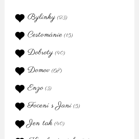
Bylinky
(23)
Cestománie
(15)
Dobroty
(40)
Domov
(68)
Enzo
(3)
Focení s Jani
(5)
Jen tak
(40)