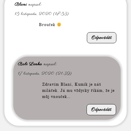
Blani
napsal:
15 listopadu, 2020 (18:53)
Brouček
Odpovědět
Babi Lenka
napsal:
17 listopadu, 2020 (21:39)
Zdravím Blani, Kumík je náš
miláček. Já mu vždycky říkám, že je
můj vnouček…
Odpovědět