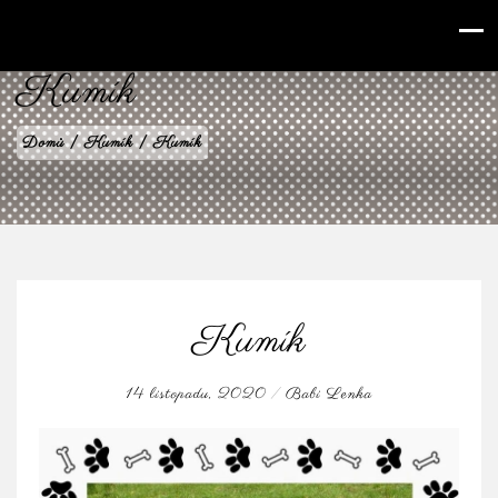
babilenka.cz
Kumík
Domů
|
Kumík
|
Kumík
Kumík
14 listopadu, 2020
/
Babi Lenka