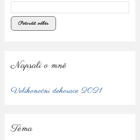
Napsali o mně
Velikonoční dekorace 2021
Téma