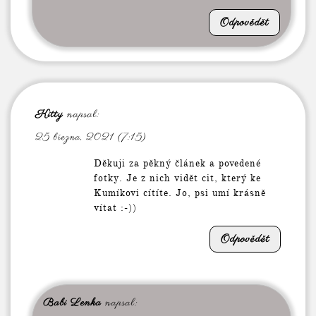
Odpovědět
Kitty
napsal:
25 března, 2021 (7:15)
Děkuji za pěkný článek a povedené
fotky. Je z nich vidět cit, který ke
Kumíkovi cítíte. Jo, psi umí krásně
vítat :-))
Odpovědět
Babi Lenka
napsal: