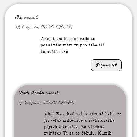
Eva
napsal:
15 listopadu, 2020 (20:01)
Ahoj Kumíku,moc ráda tě
poznávám,mám tu pro tebe tři
kámošky.Eva
Odpovědět
Babi Lenka
napsal:
17 listopadu, 2020 (21:44)
Ahoj Evo, haf haf já vím od babi, že
jsi velká milovnice a záchranářka
pejsků a kočiček. Za všechna
zvířátka Ti za to děkuju. Kumík