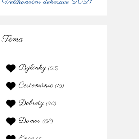
Velikonoční dekorace 2021
Téma
Bylinky
(23)
Cestománie
(15)
Dobroty
(40)
Domov
(68)
Enzo