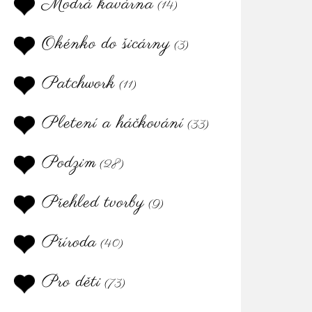
Modrá kavárna
(14)
Okénko do šicárny
(3)
Patchwork
(11)
Pletení a háčkování
(33)
Podzim
(28)
Přehled tvorby
(9)
Příroda
(40)
Pro děti
(73)