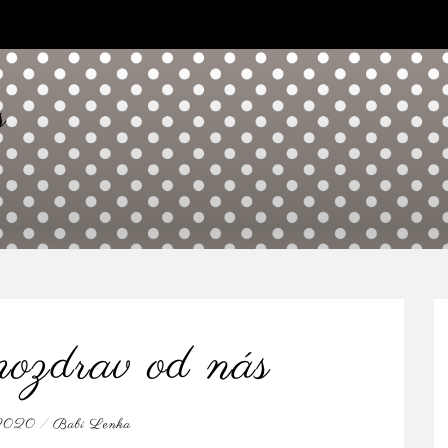
s
ozdrav od nás
, 2020
/
Babi Lenka