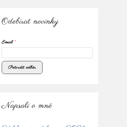
Odebírat novinky
Email
*
Napsali o mně