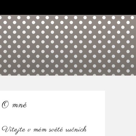
O mně
Vítejte v mém světě ručních