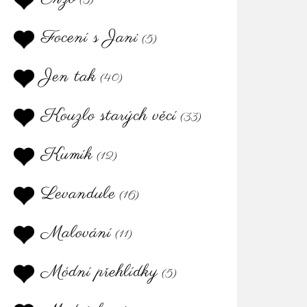
(3)
Focení s Jani
(5)
Jen tak
(40)
Kouzlo starých věcí
(33)
Kumík
(12)
Levandule
(16)
Malování
(11)
Módní přehlídky
(5)