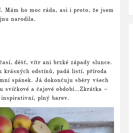
. Mám ho moc ráda, asi i proto, že jsem
íjnu narodila.
así, déšť, vítr ani brzké západy slunce.
 krásných odstínů, padá listí, příroda
imní spánek. Já dokončuju sběry všech
ju svíčkové a čajové období…Zkrátka –
inspirativní, plný barev.