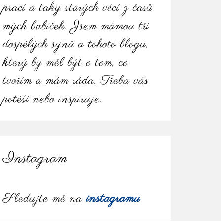
prací a taky starých věcí z časů
mých babiček. Jsem mámou tří
dospělých synů a tohoto blogu,
který by měl být o tom, co
tvořím a mám ráda. Třeba vás
potěší nebo inspiruje.
Instagram
Sledujte mě na
instagramu