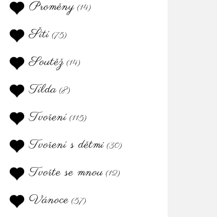
Proměny
(14)
Šití
(75)
Soutěž
(14)
Tilda
(8)
Tvoření
(115)
Tvoření s dětmi
(30)
Tvořte se mnou
(12)
Vánoce
(57)