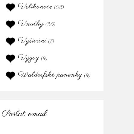
Velikonoce
(23)
Vnučky
(56)
Vyšívání
(7)
Výzvy
(4)
Waldorfské panenky
(4)
Poslat email