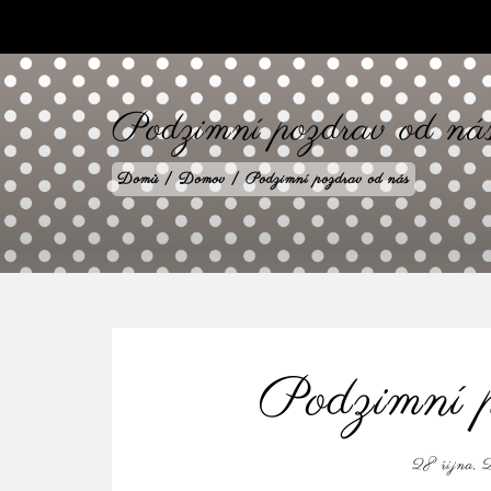
babilenka.cz
Podzimní pozdrav od ná
Domů
|
Domov
|
Podzimní pozdrav od nás
Podzimní p
28 října