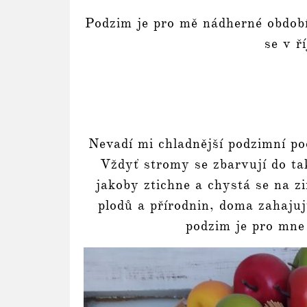
Podzim je pro mě nádherné období
se v ř
Nevadí mi chladnější podzimní poč
Vždyť stromy se zbarvují do tak
jakoby ztichne a chystá se na z
plodů a přírodnin, doma zahaju
podzim je pro mne 