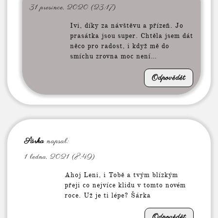
31 prosince, 2020 (23:17)
Ivi, díky za návštěvu a přízeň. Jo
prasátka jsou super. Chtěla jsem dát
něco pro radost, i když mě do
smíchu zrovna moc není…
Odpovědět
Šárka
napsal:
1 ledna, 2021 (8:49)
Ahoj Leni, i Tobě a tvým blízkým
přeji co nejvíce klidu v tomto novém
roce. Už je ti lépe? Šárka
Odpovědět