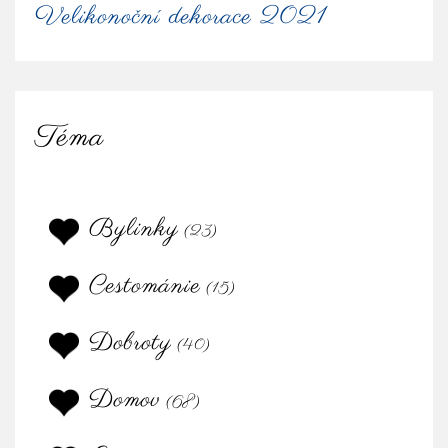
Velikonoční dekorace 2021
Téma
Bylinky
(23)
Cestománie
(15)
Dobroty
(40)
Domov
(68)