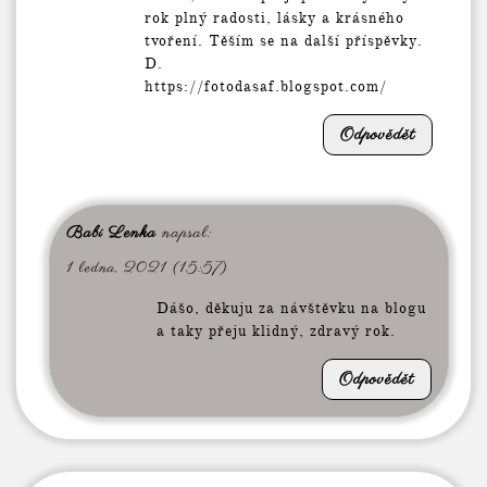
rok plný radosti, lásky a krásného
tvoření. Těším se na další příspěvky.
D.
https://fotodasaf.blogspot.com/
Odpovědět
Babi Lenka
napsal:
1 ledna, 2021 (15:57)
Dášo, děkuju za návštěvku na blogu
a taky přeju klidný, zdravý rok.
Odpovědět