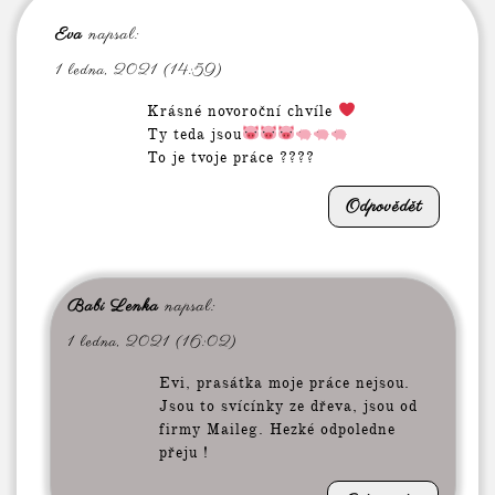
Eva
napsal:
1 ledna, 2021 (14:59)
Krásné novoroční chvíle
Ty teda jsou
To je tvoje práce ????
Odpovědět
Babi Lenka
napsal:
1 ledna, 2021 (16:02)
Evi, prasátka moje práce nejsou.
Jsou to svícínky ze dřeva, jsou od
firmy Maileg. Hezké odpoledne
přeju !