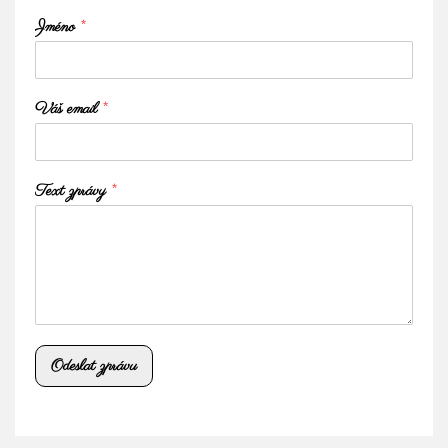
Jméno
*
Váš email
*
Text zprávy
*
Odeslat zprávu