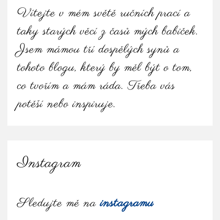
Vítejte v mém světě ručních prací a
taky starých věcí z časů mých babiček.
Jsem mámou tří dospělých synů a
tohoto blogu, který by měl být o tom,
co tvořím a mám ráda. Třeba vás
potěší nebo inspiruje.
Instagram
Sledujte mě na
instagramu