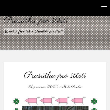
babilenka.cz
Prasátka pro štěstí
Domů
|
Jen tak
|
Prasátka pro štěstí
Prasátka pro štěstí
31 prosince, 2020
/
Babi Lenka