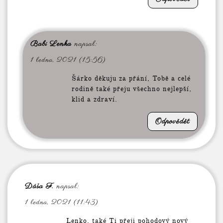
Babi Lenka
napsal:
1 ledna, 2021 (15:56)
Šárko děkuju za přání, Tobě a celé
rodině také přeju všechno nejlepší,
klid a zdraví.
Odpovědět
Dáša F.
napsal:
1 ledna, 2021 (11:43)
Lenko, také Ti přeji pohodový nový