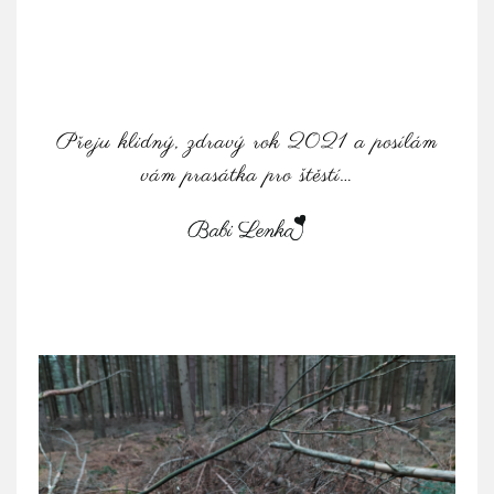
Přeju klidný, zdravý rok 2021 a posílám
vám prasátka pro štěstí…