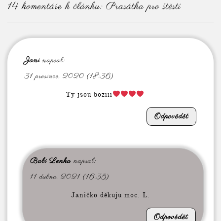
14 komentáře k článku:
Prasátka pro štěstí
Jani
napsal:
31 prosince, 2020 (18:36)
Ty jsou boziii
Odpovědět
Babi Lenka
napsal:
11 dubna, 2021 (16:35)
Janičko děkuju moc. L.
Odpovědět