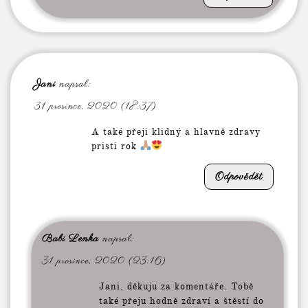
Jani
napsal:
31 prosince, 2020 (18:37)
A také přeji klidný a hlavně zdravy
pristi rok
Odpovědět
Babi Lenka
napsal:
31 prosince, 2020 (23:16)
Jani, děkuju za komentáře. Tobě
také přeju hodně zdraví a štěstí do