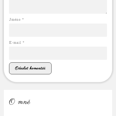
Jméno *
E-mail
*
O mně