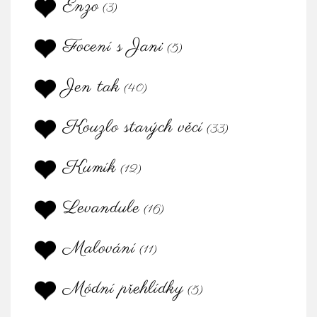
Enzo
(3)
Focení s Jani
(5)
Jen tak
(40)
Kouzlo starých věcí
(33)
Kumík
(12)
Levandule
(16)
Malování
(11)
Módní přehlídky
(5)