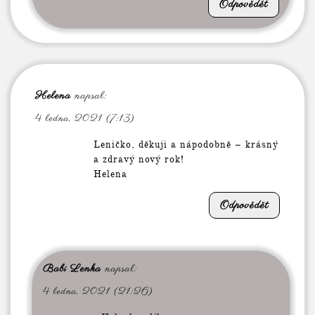
Odpovědět
Helena
napsal:
4 ledna, 2021 (7:13)
Leničko, děkuji a nápodobně – krásný
a zdravý nový rok!
Helena
Odpovědět
Babi Lenka
napsal:
4 ledna, 2021 (21:26)