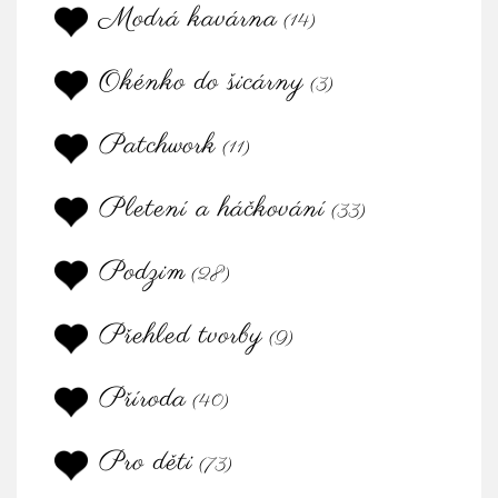
Modrá kavárna
(14)
Okénko do šicárny
(3)
Patchwork
(11)
Pletení a háčkování
(33)
Podzim
(28)
Přehled tvorby
(9)
Příroda
(40)
Pro děti
(73)