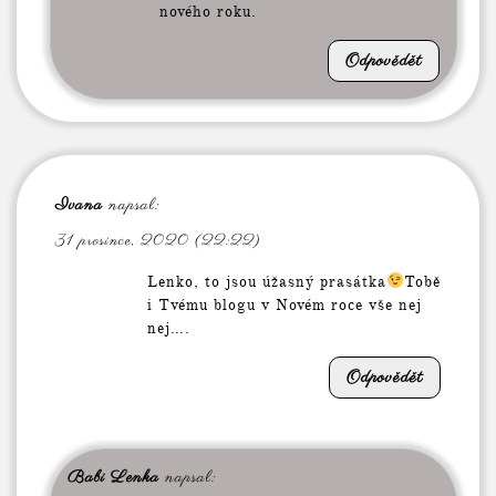
nového roku.
Odpovědět
Ivana
napsal:
31 prosince, 2020 (22:22)
Lenko, to jsou úžasný prasátka
Tobě
i Tvému blogu v Novém roce vše nej
nej….
Odpovědět
Babi Lenka
napsal: