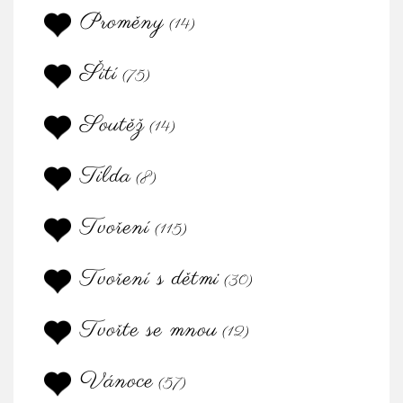
Proměny
(14)
Šití
(75)
Soutěž
(14)
Tilda
(8)
Tvoření
(115)
Tvoření s dětmi
(30)
Tvořte se mnou
(12)
Vánoce
(57)