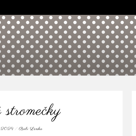
 stromečky
u, 2024
/
Babi Lenka