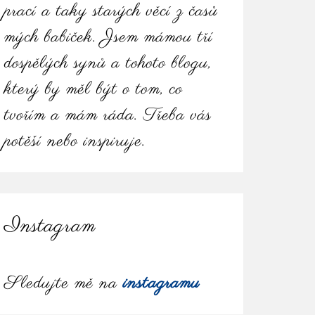
prací a taky starých věcí z časů
mých babiček. Jsem mámou tří
dospělých synů a tohoto blogu,
který by měl být o tom, co
tvořím a mám ráda. Třeba vás
potěší nebo inspiruje.
Instagram
Sledujte mě na
instagramu