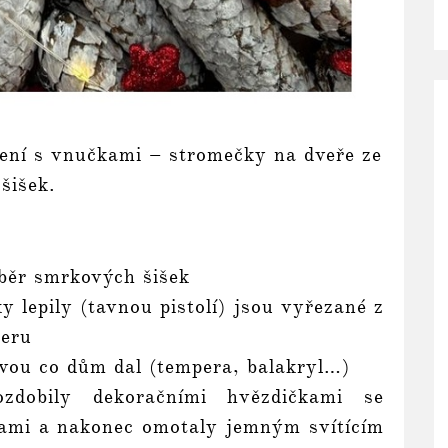
ení s vnučkami – stromečky na dveře ze
šišek.
sběr smrkových šišek
y lepily (tavnou pistolí) jsou vyřezané z
neru
rvou co dům dal (tempera, balakryl…)
zdobily dekoračními hvězdičkami se
kami a nakonec omotaly jemným svítícím