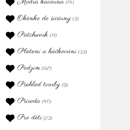
Modrá kavárna
(14)
Okénko do šicárny
(3)
Patchwork
(11)
Pletení a háčkování
(33)
Podzim
(28)
Přehled tvorby
(9)
Příroda
(40)
Pro děti
(73)