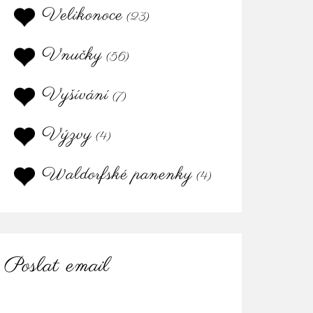
Velikonoce
(23)
Vnučky
(56)
Vyšívání
(7)
Výzvy
(4)
Waldorfské panenky
(4)
Poslat email