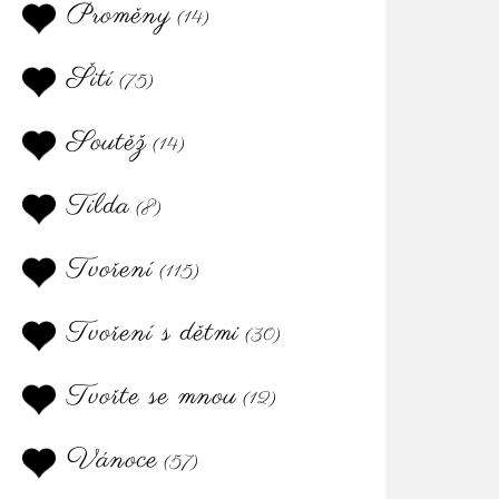
Proměny
(14)
Šití
(75)
Soutěž
(14)
Tilda
(8)
Tvoření
(115)
Tvoření s dětmi
(30)
Tvořte se mnou
(12)
Vánoce
(57)