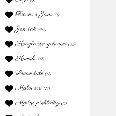
(3)
Focení s Jani
(5)
Jen tak
(40)
Kouzlo starých věcí
(33)
Kumík
(12)
Levandule
(16)
Malování
(11)
Módní přehlídky
(5)