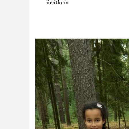
drátkem