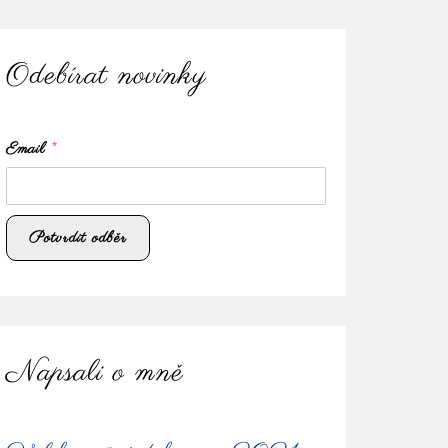
Odebírat novinky
Email
*
Napsali o mně