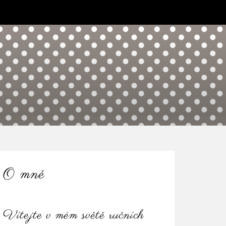
O mně
Vítejte v mém světě ručních