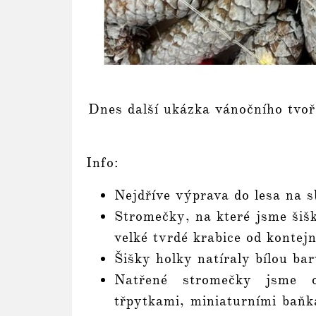
Dnes další ukázka vánočního tvoř
Info:
Nejdříve výprava do lesa na 
Stromečky, na které jsme šišk
velké tvrdé krabice od kontej
Šišky holky natíraly bílou ba
Natřené stromečky jsme o
třpytkami, miniaturními baň