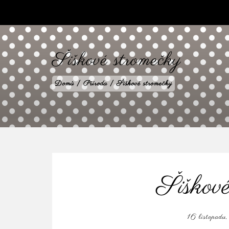
babilenka.cz
Šiškové stromečky
Domů
|
Příroda
|
Šiškové stromečky
Šiškové
16 listopad