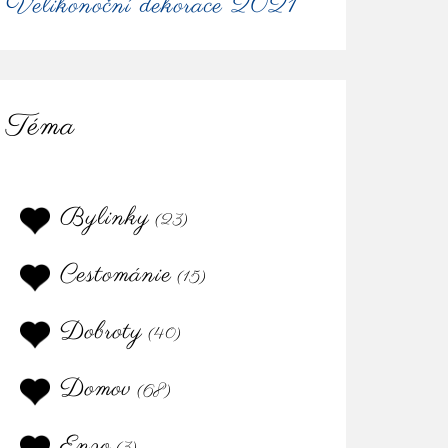
Velikonoční dekorace 2021
Téma
Bylinky
(23)
Cestománie
(15)
Dobroty
(40)
Domov
(68)
Enzo