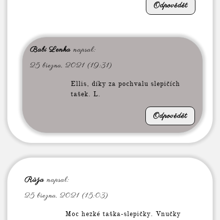
Odpovědět
Babi Lenka
napsal:
25 března, 2021 (19:31)
Ellis, díky za pochvalu slepičích
tašek. L.
Odpovědět
Růža
napsal:
25 března, 2021 (15:03)
Moc hezké taška-slepičky. Vnučky