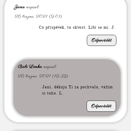
Jana
napsal:
26 března, 2021 (9:01)
Co příspěvek, to skvost. Líbí se mi. J.
Odpovědět
Babi Lenka
napsal:
26 března, 2021 (19:39)
Jani, děkuju Ti za pochvalu, vážím
si toho. L.
Odpovědět