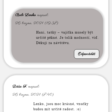
Babi Lenka
napsal:
26 března, 2021 (19:38)
Hani, tašky – vajíčka musely být
určitě pěkné. Je tolik možností, viď.
Děkuji za návštěvu.
Odpovědět
Dáša F.
napsal:
26 března, 2021 (8:40)
Lenko, jsou moc krásné, vnučky
budou mít určitě radost. :o)