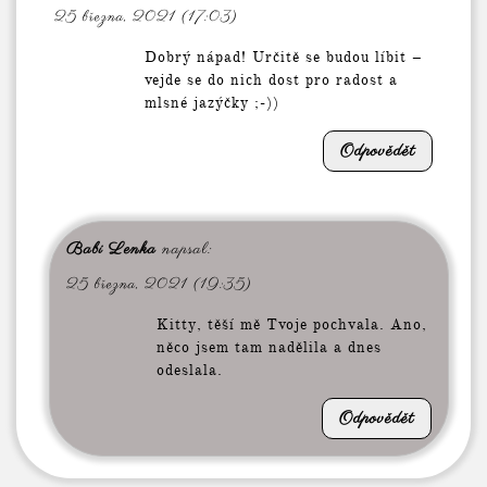
25 března, 2021 (17:03)
Dobrý nápad! Určitě se budou líbit –
vejde se do nich dost pro radost a
mlsné jazýčky ;-))
Odpovědět
Babi Lenka
napsal:
25 března, 2021 (19:35)
Kitty, těší mě Tvoje pochvala. Ano,
něco jsem tam nadělila a dnes
odeslala.
Odpovědět