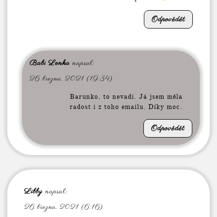
Odpovědět
Babi Lenka
napsal:
26 března, 2021 (19:34)
Barunko, to nevadí. Já jsem měla
radost i z toho emailu. Díky moc.
Odpovědět
Libby
napsal:
26 března, 2021 (6:16)