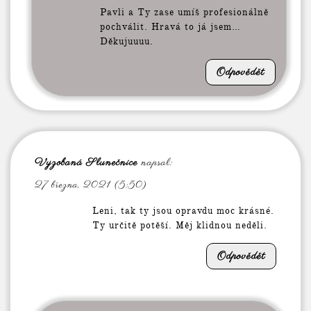
Pavli a Ty zase umíš profesionálně
pochválit. Hravá to já jsem…
Děkujuuuu.
Odpovědět
Vyzobaná Slunečnice
napsal:
27 března, 2021 (5:50)
Leni, tak ty jsou opravdu moc krásné.
Ty určitě potěší. Měj klidnou neděli.
Odpovědět