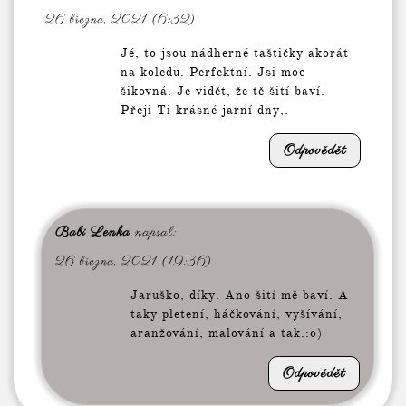
26 března, 2021 (6:32)
Jé, to jsou nádherné taštičky akorát
na koledu. Perfektní. Jsi moc
šikovná. Je vidět, že tě šití baví.
Přeji Ti krásné jarní dny,.
Odpovědět
Babi Lenka
napsal:
26 března, 2021 (19:36)
Jaruško, díky. Ano šití mě baví. A
taky pletení, háčkování, vyšívání,
aranžování, malování a tak.:o)
Odpovědět