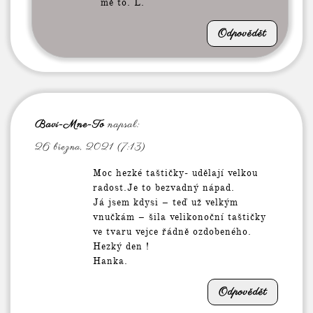
mě to. L.
Odpovědět
Bavi-Mne-To
napsal:
26 března, 2021 (7:13)
Moc hezké taštičky- udělají velkou
radost.Je to bezvadný nápad.
Já jsem kdysi – teď už velkým
vnučkám – šila velikonoční taštičky
ve tvaru vejce řádně ozdobeného.
Hezký den !
Hanka.
Odpovědět