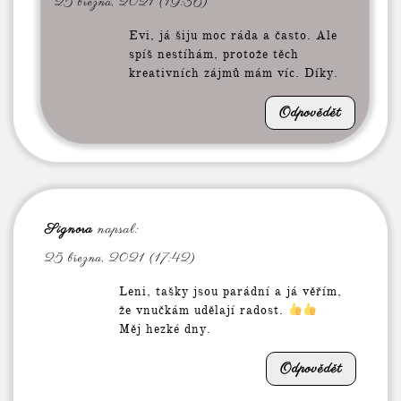
25 března, 2021 (19:36)
Evi, já šiju moc ráda a často. Ale
spíš nestíhám, protože těch
kreativních zájmů mám víc. Díky.
Odpovědět
Signora
napsal:
25 března, 2021 (17:42)
Leni, tašky jsou parádní a já věřím,
že vnučkám udělají radost.
Měj hezké dny.
Odpovědět