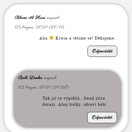
Blani A Huri
napsal:
25 března, 2021 (20:11)
Aha
Krása a těšíme se! Děkujeme.
Odpovědět
Babi Lenka
napsal:
25 března, 2021 (21:28)
Tak jsi to vypídila…Snad zítra
dorazí. Ahoj holky, zdraví babi
Odpovědět