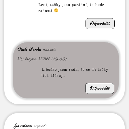
Leni, tašky jsou parádní, to bude
radosti
Odpovědět
Babi Lenka
napsal:
26 března, 2021 (19:35)
Libuško jsem ráda, že se Ti tašky
líbí. Děkuji.
Odpovědět
Jaroslava
napsal: