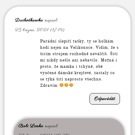
Duchodkaevka
napsal:
25 března, 2021 (17:14)
Parádní slepičí tašky, ty se holkám
hodí nejen na Velikonoce. Vidím, že s
šicím strojem rozhodně neválčíš. Šití
mi nikdy nešlo ani nebavilo. Možná i
proto, že mamka i tchyně, obě
vyučené dámské krejčové, zastaly co
se týká šití naprosto všechno.
Zdravím
Odpovědět
Babi Lenka
napsal: