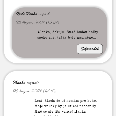
Babi Lenka
napsal:
25 března, 2021 (19:37)
Alenko, děkuju. Snad budou holky
spokojené, tašky byly naplněné…
Odpovědět
Hanka
napsal:
25 března, 2021 (18:10)
Leni, škoda že už nemám pro koho.
Moje vnučky by je už asi neocenily.
Mně se ale líbí velice! Hanka