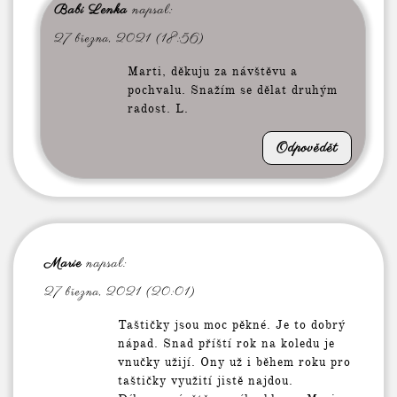
Babi Lenka
napsal:
27 března, 2021 (18:56)
Marti, děkuju za návštěvu a
pochvalu. Snažím se dělat druhým
radost. L.
Odpovědět
Marie
napsal:
27 března, 2021 (20:01)
Taštičky jsou moc pěkné. Je to dobrý
nápad. Snad příští rok na koledu je
vnučky užijí. Ony už i během roku pro
taštičky využití jistě najdou.