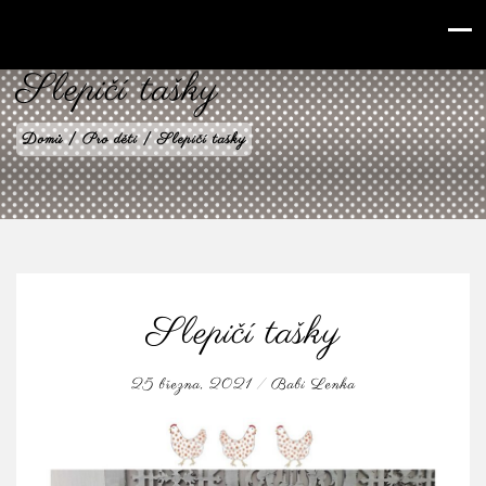
babilenka.cz
Slepičí tašky
Domů
|
Pro děti
|
Slepičí tašky
Slepičí tašky
25 března, 2021
/
Babi Lenka