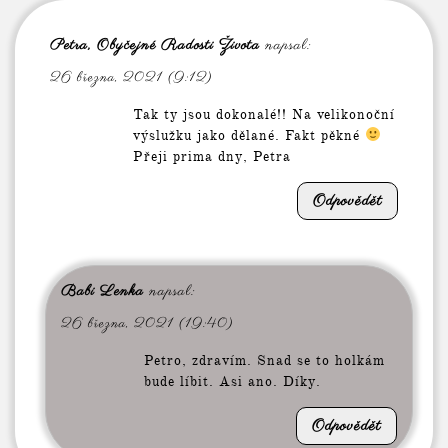
Petra, Obyčejné Radosti Života
napsal:
26 března, 2021 (9:12)
Tak ty jsou dokonalé!! Na velikonoční
výslužku jako dělané. Fakt pěkné
Přeji prima dny, Petra
Odpovědět
Babi Lenka
napsal:
26 března, 2021 (19:40)
Petro, zdravím. Snad se to holkám
bude líbit. Asi ano. Díky.
Odpovědět