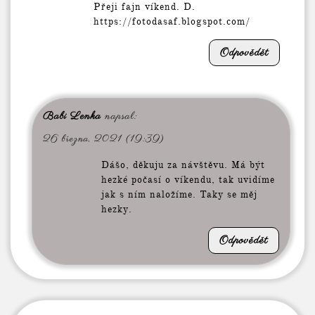
Přeji fajn víkend. D.
https://fotodasaf.blogspot.com/
Odpovědět
Babi Lenka
napsal:
26 března, 2021 (19:39)
Dášo, děkuju za návštěvu. Má být
hezké počasí o víkendu, tak uvidíme
jak s ním naložíme. Taky se měj
hezky.
Odpovědět