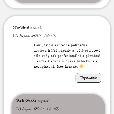
Bevíčková
napsal:
26 března, 2021 (12:49)
Leni, ty jsi skutečně jedinečná,
doslova hýříš nápady a ještě je hotové
dílo vždy tak profesionální a půvabné.
Taková šikovná a hravá babička je k
nezaplacení. Moc krásné.
Odpovědět
Babi Lenka
napsal:
26 března, 2021 (19:42)