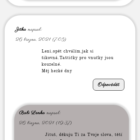
Jitka
napsal:
26 března, 2021 (7:05)
Leni,opět chválím,jak si
šikovná.Taštičky pro vnučky jsou
kouzelné.
Měj hezké dny
Odpovědět
Babi Lenka
napsal:
26 března, 2021 (19:37)
Jituš, děkuju Ti za Tvoje slova, těší