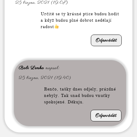
25 března, 2021 (19:08)
Určitě se ty krásné ptice budou hodit
a když budou plné dobrot nedělají
radost
Odpovědět
Babi Lenka
napsal:
25 března, 2021 (19:40)
Renčo, tašky dnes odjely, prázdné
nebyly. Tak snad budou vnučky
spokojené. Děkuju.
Odpovědět