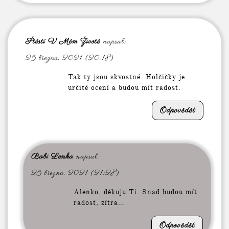
Štěstí V Mém Životě
napsal:
25 března, 2021 (20:18)
Tak ty jsou skvostné. Holčičky je
určitě ocení a budou mít radost.
Odpovědět
Babi Lenka
napsal:
25 března, 2021 (21:28)
Alenko, děkuju Ti. Snad budou mít
radost, zítra…
Odpovědět