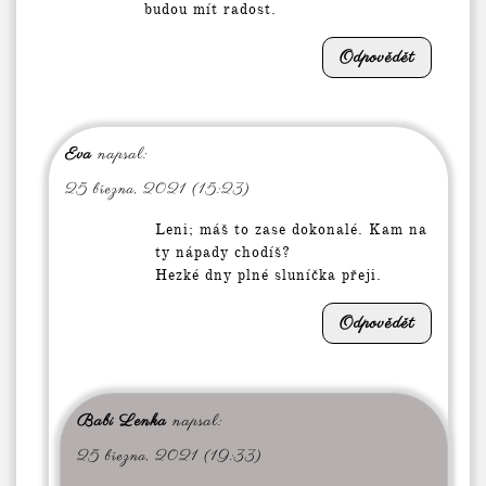
budou mít radost.
Odpovědět
Eva
napsal:
25 března, 2021 (15:23)
Leni; máš to zase dokonalé. Kam na
ty nápady chodíš?
Hezké dny plné sluníčka přeji.
Odpovědět
Babi Lenka
napsal:
25 března, 2021 (19:33)