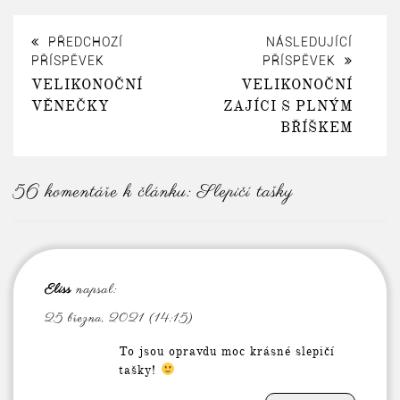
PŘEDCHOZÍ
NÁSLEDUJÍCÍ
PŘÍSPĚVEK
PŘÍSPĚVEK
VELIKONOČNÍ
VELIKONOČNÍ
VĚNEČKY
ZAJÍCI S PLNÝM
BŘÍŠKEM
56 komentáře k článku:
Slepičí tašky
Eliss
napsal:
25 března, 2021 (14:15)
To jsou opravdu moc krásné slepičí
tašky!