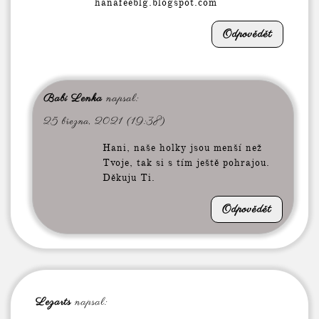
hanafeeblg.blogspot.com
Odpovědět
Babi Lenka
napsal:
25 března, 2021 (19:38)
Hani, naše holky jsou menší než
Tvoje, tak si s tím ještě pohrajou.
Děkuju Ti.
Odpovědět
Lezarts
napsal: