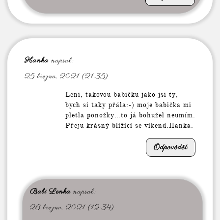
Hanka
napsal:
25 března, 2021 (21:35)
Leni, takovou babičku jako jsi ty,
bych si taky přála:-) moje babička mi
pletla ponožky…to já bohužel neumím.
Přeju krásný blížící se víkend.Hanka.
Odpovědět
Babi Lenka
napsal:
26 března, 2021 (19:34)