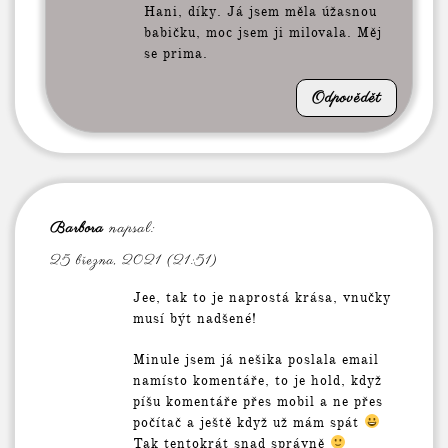
Hani, díky. Já jsem měla úžasnou
babičku, moc jsem ji milovala. Měj
se prima.
Odpovědět
Barbora
napsal:
25 března, 2021 (21:51)
Jee, tak to je naprostá krása, vnučky
musí být nadšené!
Minule jsem já nešika poslala email
namísto komentáře, to je hold, když
píšu komentáře přes mobil a ne přes
počítač a ještě když už mám spát
Tak tentokrát snad správně