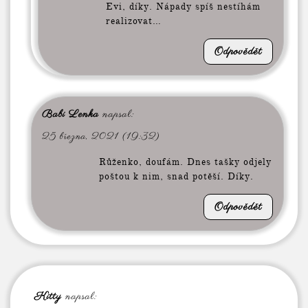
Evi, díky. Nápady spíš nestíhám
realizovat…
Odpovědět
Babi Lenka
napsal:
25 března, 2021 (19:32)
Růženko, doufám. Dnes tašky odjely
poštou k nim, snad potěší. Díky.
Odpovědět
Kitty
napsal: