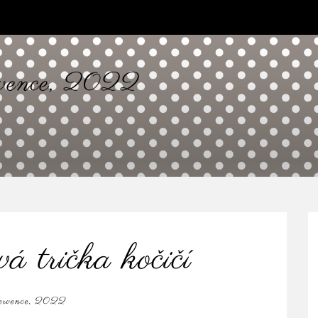
vence, 2022
á trička kočičí
ervence, 2022