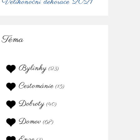
Velikonoční dekorace 2021
Téma
Bylinky
(23)
Cestománie
(15)
Dobroty
(40)
Domov
(68)
Enzo