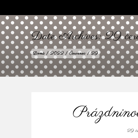
babilenka.cz
Date Archives:
29 čer
Domů
|
2022
|
Červenec
|
29
Prázdninov
29 č