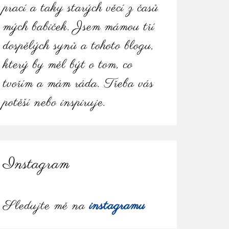
prací a taky starých věcí z časů
mých babiček. Jsem mámou tří
dospělých synů a tohoto blogu,
který by měl být o tom, co
tvořím a mám ráda. Třeba vás
potěší nebo inspiruje.
Instagram
Sledujte mě na
instagramu