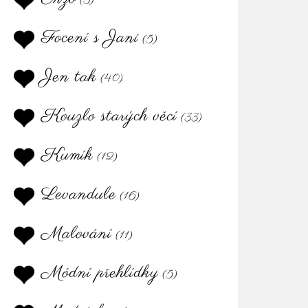
(3)
Focení s Jani
(5)
Jen tak
(40)
Kouzlo starých věcí
(33)
Kumík
(12)
Levandule
(16)
Malování
(11)
Módní přehlídky
(5)