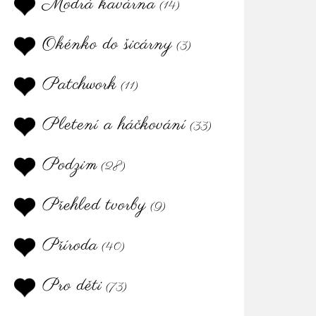
Modrá kavárna
(14)
Okénko do šicárny
(3)
Patchwork
(11)
Pletení a háčkování
(33)
Podzim
(28)
Přehled tvorby
(9)
Příroda
(40)
Pro děti
(73)