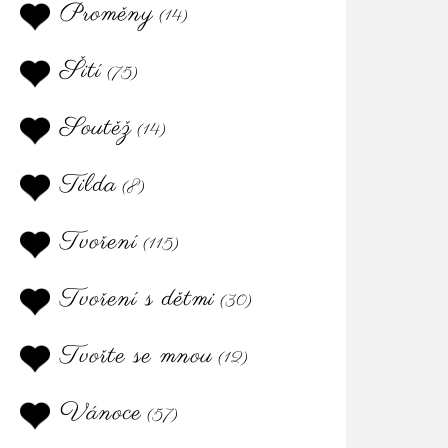
Proměny
(14)
Šití
(75)
Soutěž
(14)
Tilda
(8)
Tvoření
(115)
Tvoření s dětmi
(30)
Tvořte se mnou
(12)
Vánoce
(57)