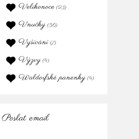
Velikonoce
(23)
Vnučky
(56)
Vyšívání
(7)
Výzvy
(4)
Waldorfské panenky
(4)
Poslat email