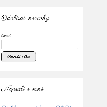
Odebírat novinky
Email
*
Napsali o mně