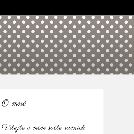
O mně
Vítejte v mém světě ručních