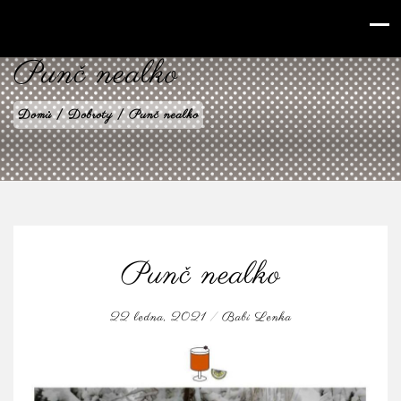
babilenka.cz
Punč nealko
Domů
|
Dobroty
|
Punč nealko
Punč nealko
22 ledna, 2021
/
Babi Lenka