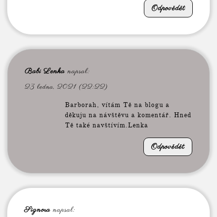
Odpovědět
Babi Lenka
napsal:
23 ledna, 2021 (22:22)
Barborah, vítám Tě na blogu a
děkuju na návštěvu a komentář. Hned
Tě také navštívím.Lenka
Odpovědět
Signora
napsal: