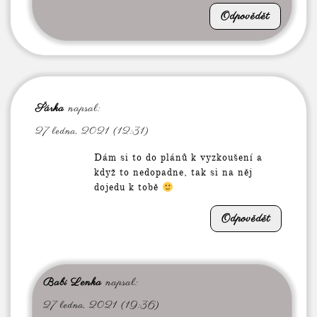
Odpovědět
Šárka
napsal:
27 ledna, 2021 (12:31)
Dám si to do plánů k vyzkoušení a
když to nedopadne, tak si na něj
dojedu k tobě
Odpovědět
Babi Lenka
napsal:
27 ledna, 2021 (19:36)