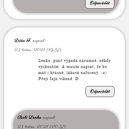
Odpovědět
Dáša F.
napsal:
23 ledna, 2021 (19:57)
Lenko, punč vypadá náramně, někdy
vyzkouším. A musím napsat, že ho
máš i krásně, lákavě nafocený. :o)
Přeji fajn víkend. D.
Odpovědět
Babi Lenka
napsal:
23 ledna, 2021 (20:37)