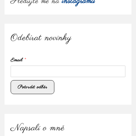
Sledujte mě na
instagramu
Odebírat novinky
Email
*
Napsali o mně