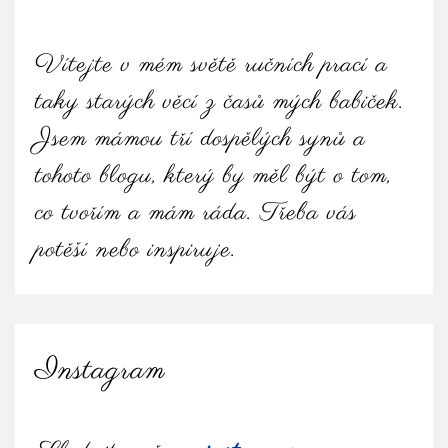
Vítejte v mém světě ručních prací a
taky starých věcí z časů mých babiček.
Jsem mámou tří dospělých synů a
tohoto blogu, který by měl být o tom,
co tvořím a mám ráda. Třeba vás
potěší nebo inspiruje.
Instagram