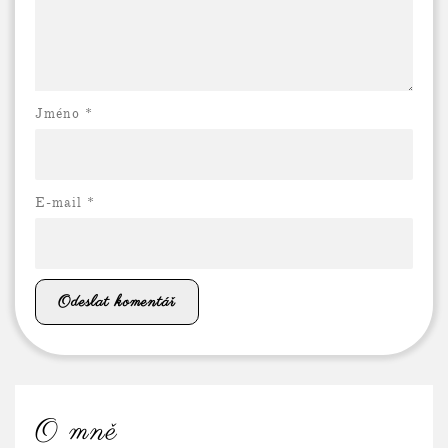
Jméno *
E-mail
*
O mně