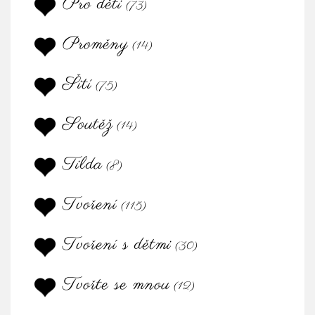
Pro děti
(73)
Proměny
(14)
Šití
(75)
Soutěž
(14)
Tilda
(8)
Tvoření
(115)
Tvoření s dětmi
(30)
Tvořte se mnou
(12)