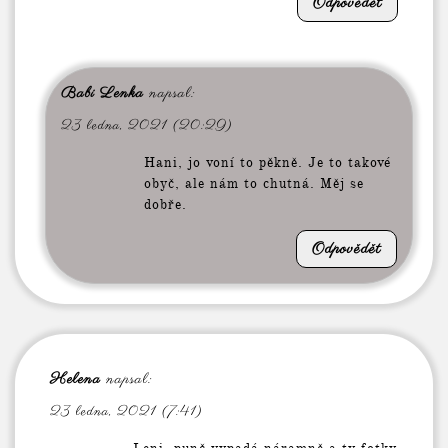
Odpovědět
Babi Lenka
napsal:
23 ledna, 2021 (20:29)
Hani, jo voní to pěkně. Je to takové
obyč, ale nám to chutná. Měj se
dobře.
Odpovědět
Helena
napsal:
23 ledna, 2021 (7:41)