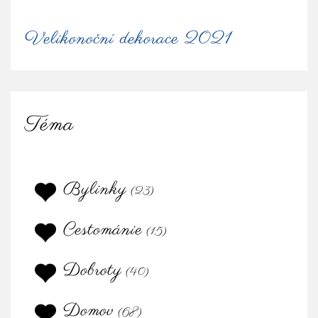
Velikonoční dekorace 2021
Téma
Bylinky
(23)
Cestománie
(15)
Dobroty
(40)
Domov
(68)