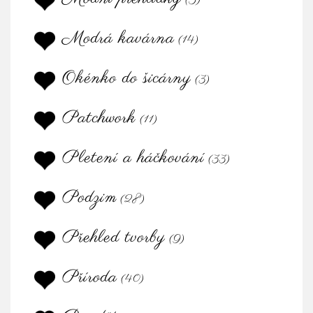
(5)
Modrá kavárna
(14)
Okénko do šicárny
(3)
Patchwork
(11)
Pletení a háčkování
(33)
Podzim
(28)
Přehled tvorby
(9)
Příroda
(40)