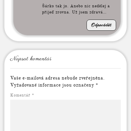
Šárko tak jo. Anebo nic nedělej a
přijeď zrovna. Už jsem zdravá…
Odpovědět
Napsat komentář
Vaše e-mailová adresa nebude zveřejněna.
Vyžadované informace jsou označeny
*
Komentář
*