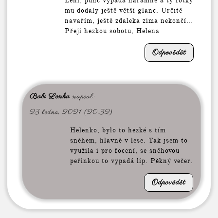
Leni, punč vypadá náramně a ty fotky
mu dodaly ještě větší glanc. Určitě
navařím, ještě zdaleka zima nekončí…
Přeji hezkou sobotu, Helena
Odpovědět
Babi Lenka
napsal:
23 ledna, 2021 (20:32)
Helenko, bylo to hezké s tím
sněhem, hlavně v lese. Tak jsem to
využila i pro focení, se sněhovou
peřinkou to vypadá líp. Pěkný večer.
Odpovědět