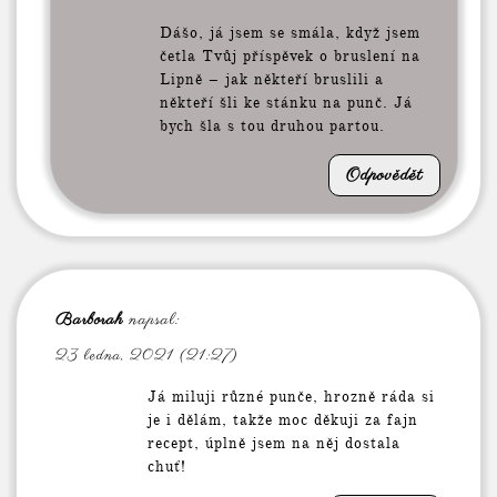
Dášo, já jsem se smála, když jsem
četla Tvůj příspěvek o bruslení na
Lipně – jak někteří bruslili a
někteří šli ke stánku na punč. Já
bych šla s tou druhou partou.
Odpovědět
Barborah
napsal:
23 ledna, 2021 (21:27)
Já miluji různé punče, hrozně ráda si
je i dělám, takže moc děkuji za fajn
recept, úplně jsem na něj dostala
chuť!