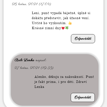
26 ledna, 2021 (17:04)
Leni, punč vypadá báječně, úplně si
dokážu představit, jak úžasně voní.
Určitě ho vyzkouším.
Krásné zimní dny
Odpovědět
Babi Lenka
napsal:
27 ledna, 2021 (19:35)
Alenko, děkuju za nakouknutí. Punč
je fakt prima, i pro děti. Zdraví
Lenka
Odpovědět