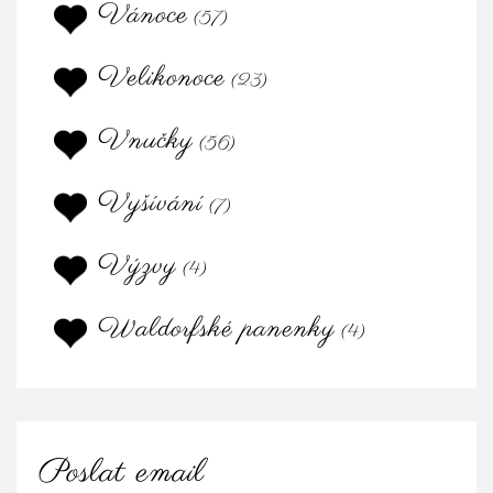
Vánoce
(57)
Velikonoce
(23)
Vnučky
(56)
Vyšívání
(7)
Výzvy
(4)
Waldorfské panenky
(4)
Poslat email