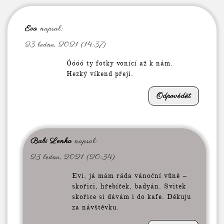
Eva
napsal:
23 ledna, 2021 (14:37)
Óóóó ty fotky vonící až k nám.
Hezký víkend přeji.
Odpovědět
Babi Lenka
napsal:
23 ledna, 2021 (20:34)
Evi, já mám ráda vánoční vůně –
skořici, hřebíček, badyán. Svitek
skořice si dávám i do kafe. Děkuju
za návštěvku.