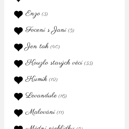
Enzo
(3)
Focení s Jani
(5)
Jen tak
(40)
Kouzlo starých věcí
(33)
Kumík
(12)
Levandule
(16)
Malování
(11)
Módní přehlídky