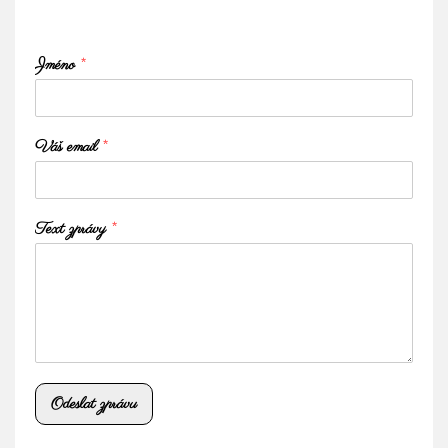
Jméno
*
Váš email
*
Text zprávy
*
Odeslat zprávu