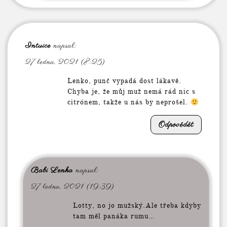
Intuice
napsal:
27 ledna, 2021 (8:25)
Lenko, punč vypadá dost lákavě.
Chyba je, že můj muž nemá rád nic s
citrónem, takže u nás by neprošel.
Odpovědět
Babi Lenka
napsal:
27 ledna, 2021 (19:39)
Lotty, no jo mužský.Ale třeba kdyby
tam měl panáka rumu…