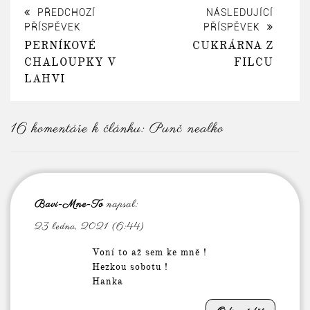
PŘEDCHOZÍ
NÁSLEDUJÍCÍ
PŘÍSPĚVEK
PŘÍSPĚVEK
PERNÍKOVÉ
CUKRÁRNA Z
CHALOUPKY V
FILCU
LAHVI
16 komentáře k článku:
Punč nealko
Bavi-Mne-To
napsal:
23 ledna, 2021 (6:44)
Voní to až sem ke mně !
Hezkou sobotu !
Hanka